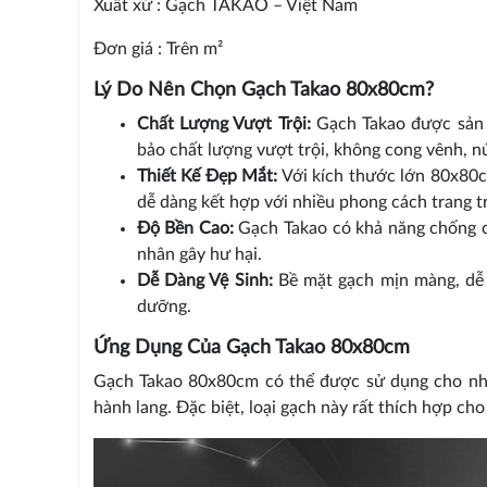
Xuất xứ : Gạch TAKAO – Việt Nam
Đơn giá : Trên m²
Lý Do Nên Chọn Gạch Takao 80x80cm?
Chất Lượng Vượt Trội:
Gạch Takao được sản x
bảo chất lượng vượt trội, không cong vênh, n
Thiết Kế Đẹp Mắt:
Với kích thước lớn 80x80cm
dễ dàng kết hợp với nhiều phong cách trang tr
Độ Bền Cao:
Gạch Takao có khả năng chống ch
nhân gây hư hại.
Dễ Dàng Vệ Sinh:
Bề mặt gạch mịn màng, dễ d
dưỡng.
Ứng Dụng Của Gạch Takao 80x80cm
Gạch Takao 80x80cm có thể được sử dụng cho nhi
hành lang. Đặc biệt, loại gạch này rất thích hợp ch