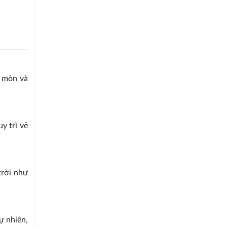
i mòn và
y trì vẻ
trời như
ự nhiên,