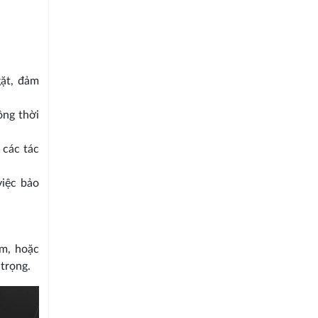
gặt, đảm
ồng thời
 các tác
việc bảo
m, hoặc
 trọng.