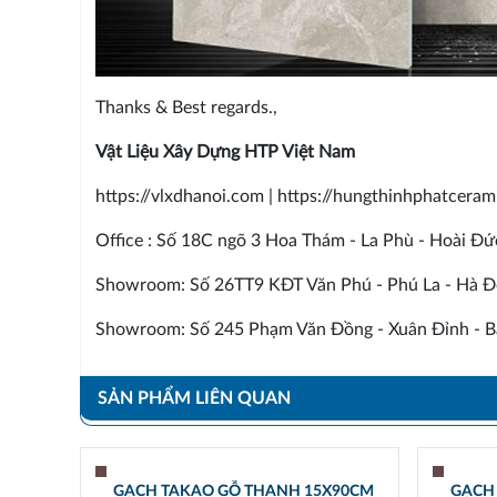
Thanks & Best regards.,
Vật Liệu Xây Dựng HTP Việt Nam
https://vlxdhanoi.com | https://hungthinhphatcera
Office : Số 18C ngõ 3 Hoa Thám - La Phù - Hoài Đứ
Showroom: Số 26TT9 KĐT Văn Phú - Phú La - Hà Đ
Showroom: Số 245 Phạm Văn Đồng - Xuân Đỉnh - Bắ
SẢN PHẨM LIÊN QUAN
GẠCH TAKAO GỖ THANH 15X90CM
GẠCH