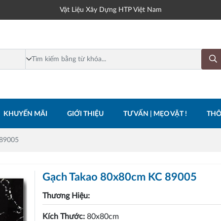
Vật Liệu Xây Dựng HTP Việt Nam
KHUYẾN MÃI
GIỚI THIỆU
TƯ VẤN | MẸO VẶT !
THÔ
 89005
Gạch Takao 80x80cm KC 89005
Thương Hiệu:
Kích Thước:
80x80cm