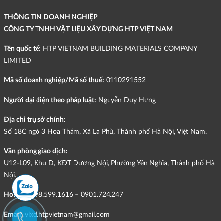
THÔNG TIN DOANH NGHIỆP
CÔNG TY TNHH VẬT LIỆU XÂY DỰNG HTP VIỆT NAM
Tên quốc tế:
HTP VIETNAM BUILDING MATERIALS COMPANY
LIMITED
Mã số doanh nghiệp/Mã số thuế:
0110291552
Người đại diện theo pháp luật:
Nguyễn Duy Hưng
Địa chỉ trụ sở chính:
Số 18C ngõ 3 Hoa Thám, Xã La Phù, Thành phố Hà Nội, Việt Nam.
Văn phòng giao dịch:
U12-L09, Khu D, KĐT Dương Nội, Phường Yên Nghĩa, Thành phố Hà
Nội.
Hotline:
098.599.1616 – 0901.724.247
Email:
vlxd.htpvietnam@gmail.com