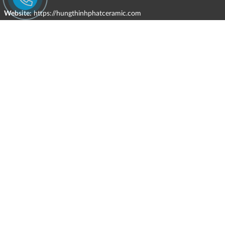
Website:
https://hungthinhphatceramic.com
Ngành nghề kinh doanh chính:
Bán buôn vật liệu, thiết bị lắp đặt khác trong xây dựng; kinh doanh
gạch ốp lát, thiết bị vệ sinh, vật liệu hoàn thiện công trình và các sản
phẩm theo ngành nghề đăng ký.
CHÍNH SÁCH
Quyền và nghĩa vụ của các bên
HÌNH THỨC HỖ TRỢ TRỰC TUYẾN
ĐIỀU KIỆN VÀ HẠN CHẾ TRONG VIỆC CUNG CẤP HÀNG HÓA,
DỊCH VỤ
CHÍNH SÁCH TIẾP NHẬN VÀ GIẢI QUYẾT KHIẾU NẠI
CHÍNH SÁCH GIAO HÀNG - KIỂM HÀNG - ĐỔI TRẢ - HOÀN TIỀN
CHÍNH SÁCH THANH TOÁN