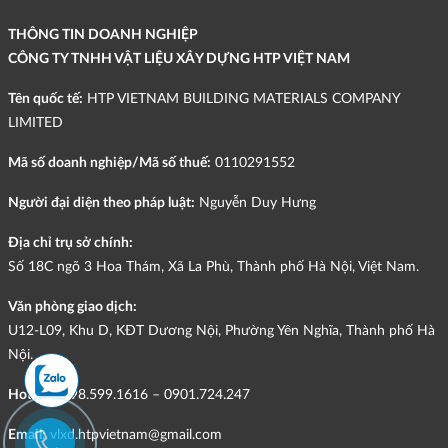
THÔNG TIN DOANH NGHIỆP
CÔNG TY TNHH VẬT LIỆU XÂY DỰNG HTP VIỆT NAM
Tên quốc tế:
HTP VIETNAM BUILDING MATERIALS COMPANY
LIMITED
Mã số doanh nghiệp/Mã số thuế:
0110291552
Người đại diện theo pháp luật:
Nguyễn Duy Hưng
Địa chỉ trụ sở chính:
Số 18C ngõ 3 Hoa Thám, Xã La Phù, Thành phố Hà Nội, Việt Nam.
Văn phòng giao dịch:
U12-L09, Khu D, KĐT Dương Nội, Phường Yên Nghĩa, Thành phố Hà
Nội.
Hotline:
098.599.1616 – 0901.724.247
Email:
vlxd.htpvietnam@gmail.com