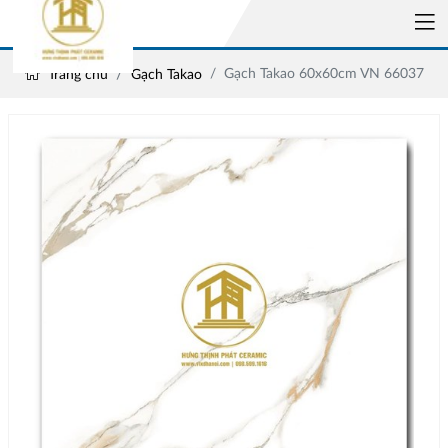
Gạch Takao 60x60cm VN 66037
Trang chủ
Gạch Takao