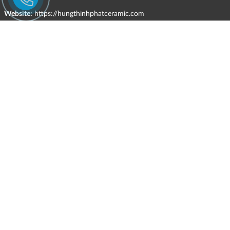
Website:
https://hungthinhphatceramic.com
Ngành nghề kinh doanh chính:
Bán buôn vật liệu, thiết bị lắp đặt khác trong xây dựng; kinh doanh
gạch ốp lát, thiết bị vệ sinh, vật liệu hoàn thiện công trình và các sản
phẩm theo ngành nghề đăng ký.
CHÍNH SÁCH
HÌNH THỨC HỖ TRỢ TRỰC TUYẾN
ĐIỀU KIỆN VÀ HẠN CHẾ TRONG VIỆC CUNG CẤP HÀNG HÓA,
DỊCH VỤ
CHÍNH SÁCH TIẾP NHẬN VÀ GIẢI QUYẾT KHIẾU NẠI
CHÍNH SÁCH GIAO HÀNG - KIỂM HÀNG - ĐỔI TRẢ - HOÀN TIỀN
CHÍNH SÁCH THANH TOÁN
CHÍNH SÁCH GIÁ