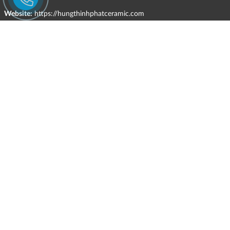
Website:
https://hungthinhphatceramic.com
Ngành nghề kinh doanh chính:
Bán buôn vật liệu, thiết bị lắp đặt khác trong xây dựng; kinh doanh
gạch ốp lát, thiết bị vệ sinh, vật liệu hoàn thiện công trình và các sản
phẩm theo ngành nghề đăng ký.
CHÍNH SÁCH
Quyền và nghĩa vụ của các bên
HÌNH THỨC HỖ TRỢ TRỰC TUYẾN
ĐIỀU KIỆN VÀ HẠN CHẾ TRONG VIỆC CUNG CẤP HÀNG HÓA,
DỊCH VỤ
CHÍNH SÁCH TIẾP NHẬN VÀ GIẢI QUYẾT KHIẾU NẠI
CHÍNH SÁCH GIAO HÀNG - KIỂM HÀNG - ĐỔI TRẢ - HOÀN TIỀN
CHÍNH SÁCH THANH TOÁN