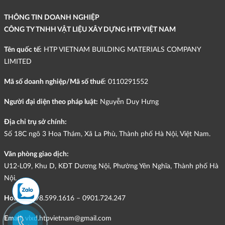
THÔNG TIN DOANH NGHIỆP
CÔNG TY TNHH VẬT LIỆU XÂY DỰNG HTP VIỆT NAM
Tên quốc tế:
HTP VIETNAM BUILDING MATERIALS COMPANY
LIMITED
Mã số doanh nghiệp/Mã số thuế:
0110291552
Người đại diện theo pháp luật:
Nguyễn Duy Hưng
Địa chỉ trụ sở chính:
Số 18C ngõ 3 Hoa Thám, Xã La Phù, Thành phố Hà Nội, Việt Nam.
Văn phòng giao dịch:
U12-L09, Khu D, KĐT Dương Nội, Phường Yên Nghĩa, Thành phố Hà
Nội.
Hotline:
098.599.1616 – 0901.724.247
Email:
vlxd.htpvietnam@gmail.com