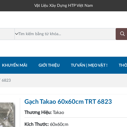
Vật Liệu Xây Dựng HTP Việt Nam
KHUYẾN MÃI
GIỚI THIỆU
TƯ VẤN | MẸO VẶT !
THÔ
T 6823
Gạch Takao 60x60cm TRT 6823
Thương Hiệu:
Takao
Kích Thước:
60x60cm