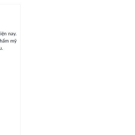
iện nay.
 thẩm mỹ
u.