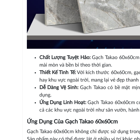
Chất Lượng Tuyệt Hảo:
Gạch Takao 60x60cm đ
mài mòn và bền bỉ theo thời gian.
Thiết Kế Tinh Tế:
Với kích thước 60x60cm, gạ
hay khu vực ngoài trời, mang lại vẻ đẹp thanh 
Dễ Dàng Vệ Sinh:
Gạch Takao có bề mặt mịn m
dụng.
Ứng Dụng Linh Hoạt:
Gạch Takao 60x60cm có 
cả các khu vực ngoài trời như sân vườn, hành 
Ứng Dụng Của Gạch Takao 60x60cm
Gạch Takao 60x60cm không chỉ được sử dụng trong 
Sản phẩm này có thể được lát ở nhiều vị trí khác n