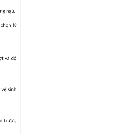
ng ngủ.
 chọn lý
ợt và độ
 vệ sinh
n trượt,