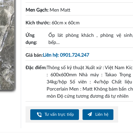
Men Gạch:
Men Matt
Kích thước:
60cm x 60cm
Ứng
Ốp lát phòng khách , phòng vệ sinh
dụng:
bếp...
Giá bán:
Liên hệ: 0901.724.247
Đặc điểm:
Thông số kỹ thuật Xuất xứ : Việt Nam Kí
: 600x600mm Nhà máy : Takao Trọng 
34kg/hộp Số viên : 4v/hộp Chất liệu
Porcerlain Men : Matt Không bám bẩn c
mòn Độ cứng tương đương đá tự nhiên
Tư vấn trực tiếp
Liên hệ