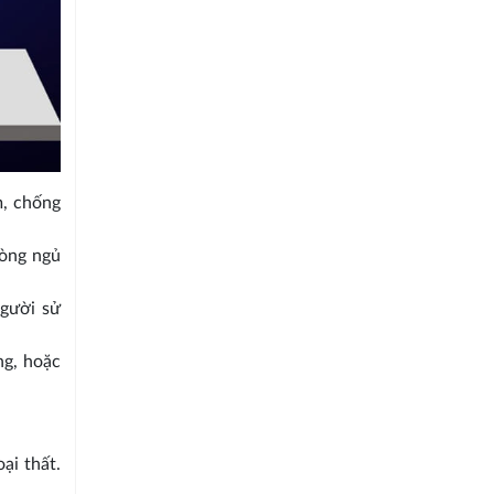
m, chống
hòng ngủ
người sử
ng, hoặc
ại thất.