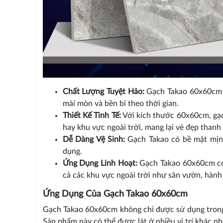
Chất Lượng Tuyệt Hảo:
Gạch Takao 60x60cm đ
mài mòn và bền bỉ theo thời gian.
Thiết Kế Tinh Tế:
Với kích thước 60x60cm, gạ
hay khu vực ngoài trời, mang lại vẻ đẹp thanh 
Dễ Dàng Vệ Sinh:
Gạch Takao có bề mặt mịn m
dụng.
Ứng Dụng Linh Hoạt:
Gạch Takao 60x60cm có 
cả các khu vực ngoài trời như sân vườn, hành 
Ứng Dụng Của Gạch Takao 60x60cm
Gạch Takao 60x60cm không chỉ được sử dụng trong 
Sản phẩm này có thể được lát ở nhiều vị trí khác n