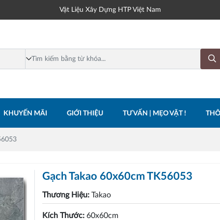
Vật Liệu Xây Dựng HTP Việt Nam
KHUYẾN MÃI
GIỚI THIỆU
TƯ VẤN | MẸO VẶT !
THÔ
56053
Gạch Takao 60x60cm TK56053
Thương Hiệu:
Takao
Kích Thước:
60x60cm