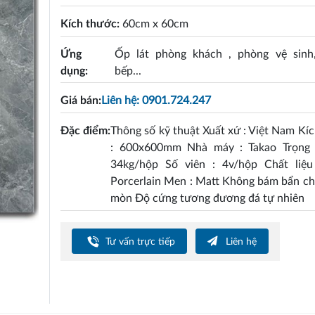
Kích thước:
60cm x 60cm
Ứng
Ốp lát phòng khách , phòng vệ sinh
dụng:
bếp...
Giá bán:
Liên hệ: 0901.724.247
Đặc điểm:
Thông số kỹ thuật Xuất xứ : Việt Nam Kí
: 600x600mm Nhà máy : Takao Trọng 
34kg/hộp Số viên : 4v/hộp Chất liệu
Porcerlain Men : Matt Không bám bẩn c
mòn Độ cứng tương đương đá tự nhiên
Tư vấn trực tiếp
Liên hệ