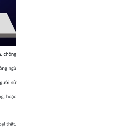
m, chống
hòng ngủ
người sử
ng, hoặc
ại thất.