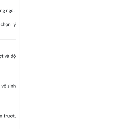
ng ngủ.
 chọn lý
ợt và độ
 vệ sinh
n trượt,