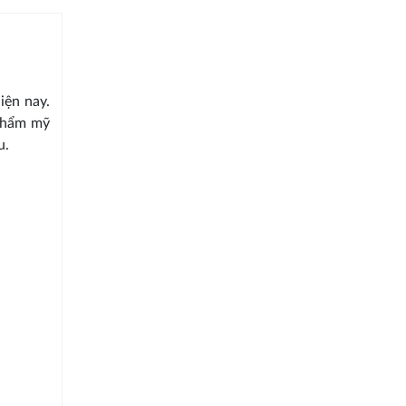
iện nay.
 thẩm mỹ
u.