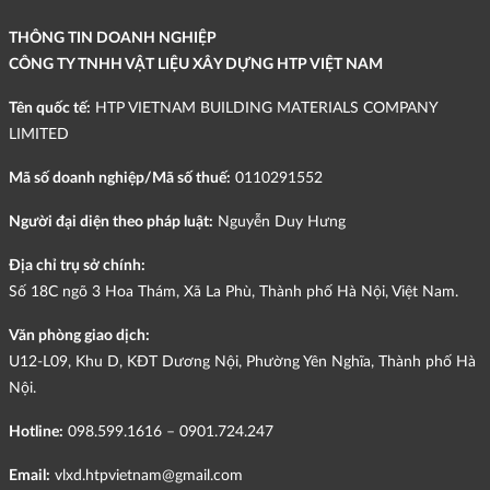
THÔNG TIN DOANH NGHIỆP
CÔNG TY TNHH VẬT LIỆU XÂY DỰNG HTP VIỆT NAM
Tên quốc tế:
HTP VIETNAM BUILDING MATERIALS COMPANY
LIMITED
Mã số doanh nghiệp/Mã số thuế:
0110291552
Người đại diện theo pháp luật:
Nguyễn Duy Hưng
Địa chỉ trụ sở chính:
Số 18C ngõ 3 Hoa Thám, Xã La Phù, Thành phố Hà Nội, Việt Nam.
Văn phòng giao dịch:
U12-L09, Khu D, KĐT Dương Nội, Phường Yên Nghĩa, Thành phố Hà
Nội.
Hotline:
098.599.1616 – 0901.724.247
Email:
vlxd.htpvietnam@gmail.com