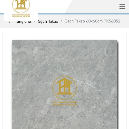
Gạch Takao 60x60cm TK56052
Trang chủ
Gạch Takao