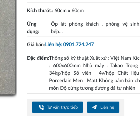
Kích thước:
60cm x 60cm
Ứng
Ốp lát phòng khách , phòng vệ sinh
dụng:
bếp...
Giá bán:
Liên hệ: 0901.724.247
Đặc điểm:
Thông số kỹ thuật Xuất xứ : Việt Nam Kí
: 600x600mm Nhà máy : Takao Trọng 
34kg/hộp Số viên : 4v/hộp Chất liệu
Porcerlain Men : Matt Không bám bẩn c
mòn Độ cứng tương đương đá tự nhiên
Tư vấn trực tiếp
Liên hệ