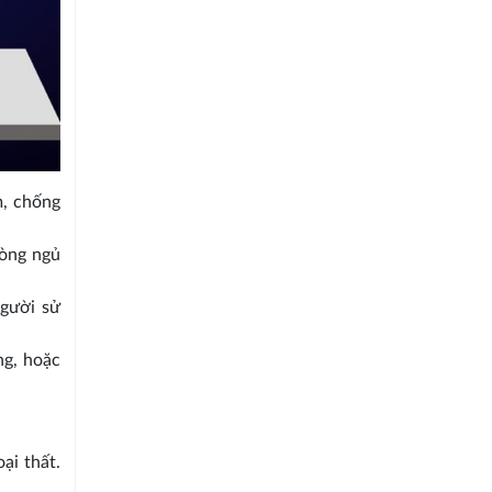
m, chống
hòng ngủ
người sử
ng, hoặc
ại thất.