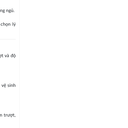
ng ngủ.
 chọn lý
ợt và độ
 vệ sinh
n trượt,