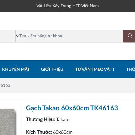
Vật Liệu Xây Dựng HTP Việt Nam
KHUYẾN MÃI
GIỚI THIỆU
TƯ VẤN | MẸO VẶT !
THÔ
46163
Gạch Takao 60x60cm TK46163
Thương Hiệu:
Takao
Kích Thước:
60x60cm