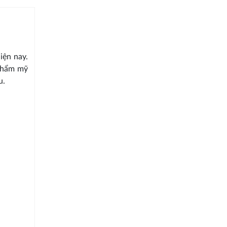
iện nay.
 thẩm mỹ
u.