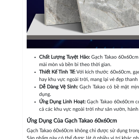
Chất Lượng Tuyệt Hảo:
Gạch Takao 60x60cm đ
mài mòn và bền bỉ theo thời gian.
Thiết Kế Tinh Tế:
Với kích thước 60x60cm, gạ
hay khu vực ngoài trời, mang lại vẻ đẹp thanh 
Dễ Dàng Vệ Sinh:
Gạch Takao có bề mặt mịn m
dụng.
Ứng Dụng Linh Hoạt:
Gạch Takao 60x60cm có 
cả các khu vực ngoài trời như sân vườn, hành 
Ứng Dụng Của Gạch Takao 60x60cm
Gạch Takao 60x60cm không chỉ được sử dụng trong 
Sản phẩm này có thể được lát ở nhiều vị trí khác n