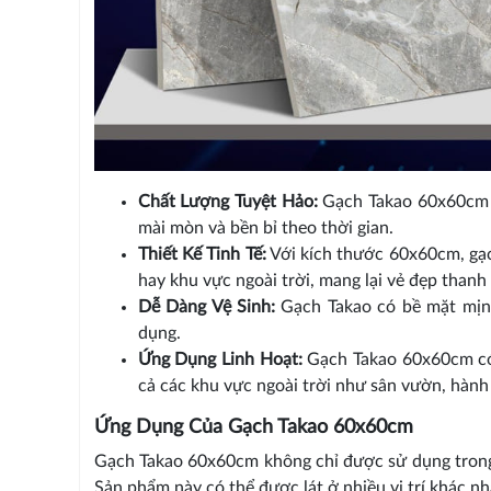
Chất Lượng Tuyệt Hảo:
Gạch Takao 60x60cm đ
mài mòn và bền bỉ theo thời gian.
Thiết Kế Tinh Tế:
Với kích thước 60x60cm, gạ
hay khu vực ngoài trời, mang lại vẻ đẹp thanh 
Dễ Dàng Vệ Sinh:
Gạch Takao có bề mặt mịn m
dụng.
Ứng Dụng Linh Hoạt:
Gạch Takao 60x60cm có 
cả các khu vực ngoài trời như sân vườn, hành 
Ứng Dụng Của Gạch Takao 60x60cm
Gạch Takao 60x60cm không chỉ được sử dụng trong 
Sản phẩm này có thể được lát ở nhiều vị trí khác n