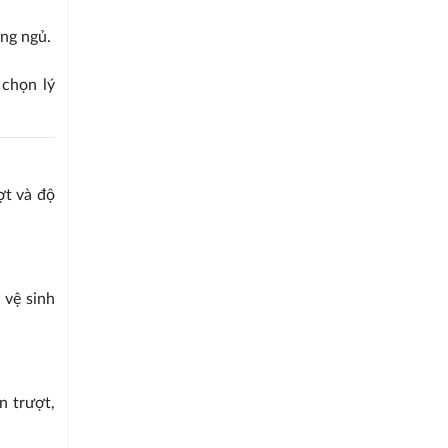
ng ngủ.
 chọn lý
ợt và độ
 vệ sinh
n trượt,