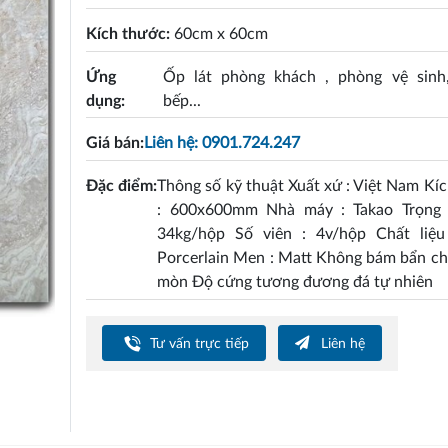
Kích thước:
60cm x 60cm
Ứng
Ốp lát phòng khách , phòng vệ sinh
dụng:
bếp...
Giá bán:
Liên hệ: 0901.724.247
Đặc điểm:
Thông số kỹ thuật Xuất xứ : Việt Nam Kí
: 600x600mm Nhà máy : Takao Trọng 
34kg/hộp Số viên : 4v/hộp Chất liệu
Porcerlain Men : Matt Không bám bẩn c
mòn Độ cứng tương đương đá tự nhiên
Tư vấn trực tiếp
Liên hệ