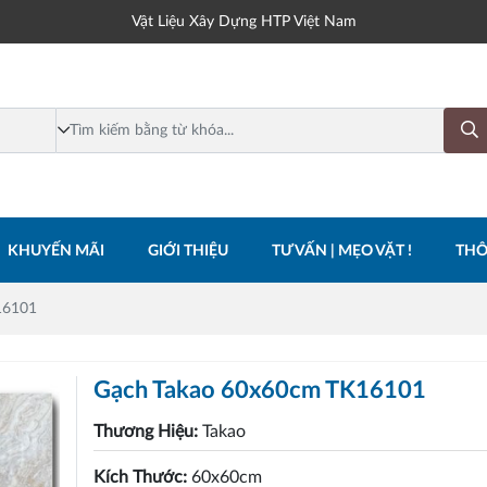
Vật Liệu Xây Dựng HTP Việt Nam
KHUYẾN MÃI
GIỚI THIỆU
TƯ VẤN | MẸO VẶT !
THÔ
16101
Gạch Takao 60x60cm TK16101
Thương Hiệu:
Takao
Kích Thước:
60x60cm