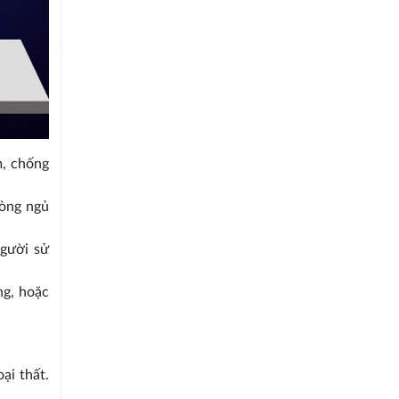
m, chống
hòng ngủ
người sử
ng, hoặc
ại thất.