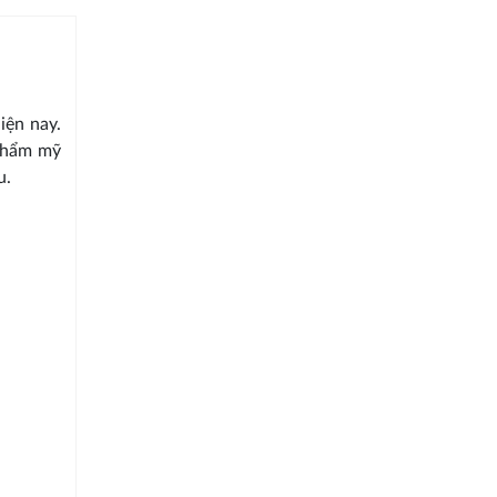
iện nay.
 thẩm mỹ
u.