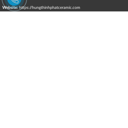
Website:
https://hungthinhphatceramic.com
Ngành nghề kinh doanh chính:
Bán buôn vật liệu, thiết bị lắp đặt khác trong xây dựng; kinh doanh
gạch ốp lát, thiết bị vệ sinh, vật liệu hoàn thiện công trình và các sản
phẩm theo ngành nghề đăng ký.
CHÍNH SÁCH
HÌNH THỨC HỖ TRỢ TRỰC TUYẾN
ĐIỀU KIỆN VÀ HẠN CHẾ TRONG VIỆC CUNG CẤP HÀNG HÓA,
DỊCH VỤ
CHÍNH SÁCH TIẾP NHẬN VÀ GIẢI QUYẾT KHIẾU NẠI
CHÍNH SÁCH GIAO HÀNG - KIỂM HÀNG - ĐỔI TRẢ - HOÀN TIỀN
CHÍNH SÁCH THANH TOÁN
CHÍNH SÁCH GIÁ