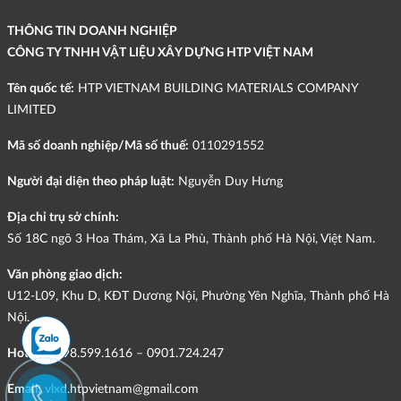
THÔNG TIN DOANH NGHIỆP
CÔNG TY TNHH VẬT LIỆU XÂY DỰNG HTP VIỆT NAM
Tên quốc tế:
HTP VIETNAM BUILDING MATERIALS COMPANY
LIMITED
Mã số doanh nghiệp/Mã số thuế:
0110291552
Người đại diện theo pháp luật:
Nguyễn Duy Hưng
Địa chỉ trụ sở chính:
Số 18C ngõ 3 Hoa Thám, Xã La Phù, Thành phố Hà Nội, Việt Nam.
Văn phòng giao dịch:
U12-L09, Khu D, KĐT Dương Nội, Phường Yên Nghĩa, Thành phố Hà
Nội.
Hotline:
098.599.1616 – 0901.724.247
Email:
vlxd.htpvietnam@gmail.com