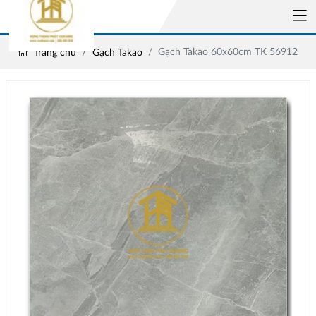
Gạch Takao 60x60cm TK 56912
Trang chủ
Gạch Takao