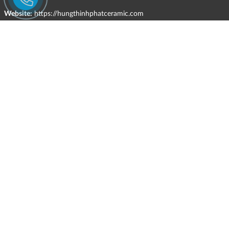
Website:
https://hungthinhphatceramic.com
Ngành nghề kinh doanh chính:
Bán buôn vật liệu, thiết bị lắp đặt khác trong xây dựng; kinh doanh
gạch ốp lát, thiết bị vệ sinh, vật liệu hoàn thiện công trình và các sản
phẩm theo ngành nghề đăng ký.
CHÍNH SÁCH
HÌNH THỨC HỖ TRỢ TRỰC TUYẾN
ĐIỀU KIỆN VÀ HẠN CHẾ TRONG VIỆC CUNG CẤP HÀNG HÓA,
DỊCH VỤ
CHÍNH SÁCH TIẾP NHẬN VÀ GIẢI QUYẾT KHIẾU NẠI
CHÍNH SÁCH GIAO HÀNG - KIỂM HÀNG - ĐỔI TRẢ - HOÀN TIỀN
CHÍNH SÁCH THANH TOÁN
CHÍNH SÁCH GIÁ