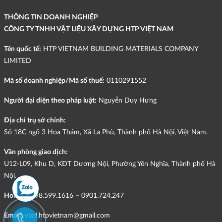
THÔNG TIN DOANH NGHIỆP
CÔNG TY TNHH VẬT LIỆU XÂY DỰNG HTP VIỆT NAM
Tên quốc tế:
HTP VIETNAM BUILDING MATERIALS COMPANY
LIMITED
Mã số doanh nghiệp/Mã số thuế:
0110291552
Người đại diện theo pháp luật:
Nguyễn Duy Hưng
Địa chỉ trụ sở chính:
Số 18C ngõ 3 Hoa Thám, Xã La Phù, Thành phố Hà Nội, Việt Nam.
Văn phòng giao dịch:
U12-L09, Khu D, KĐT Dương Nội, Phường Yên Nghĩa, Thành phố Hà
Nội.
Hotline:
098.599.1616 – 0901.724.247
Email:
vlxd.htpvietnam@gmail.com