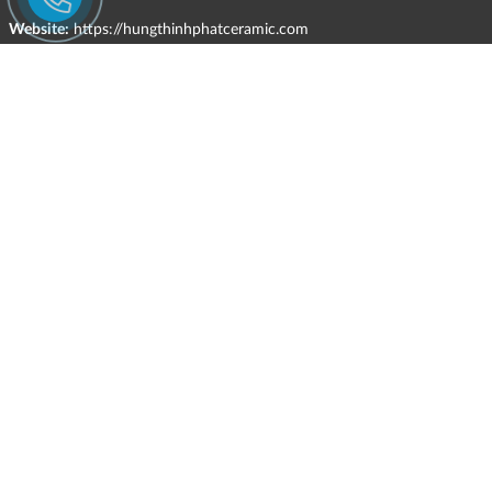
Website:
https://hungthinhphatceramic.com
Ngành nghề kinh doanh chính:
Bán buôn vật liệu, thiết bị lắp đặt khác trong xây dựng; kinh doanh
gạch ốp lát, thiết bị vệ sinh, vật liệu hoàn thiện công trình và các sản
phẩm theo ngành nghề đăng ký.
CHÍNH SÁCH
Quyền và nghĩa vụ của các bên
HÌNH THỨC HỖ TRỢ TRỰC TUYẾN
ĐIỀU KIỆN VÀ HẠN CHẾ TRONG VIỆC CUNG CẤP HÀNG HÓA,
DỊCH VỤ
CHÍNH SÁCH TIẾP NHẬN VÀ GIẢI QUYẾT KHIẾU NẠI
CHÍNH SÁCH GIAO HÀNG - KIỂM HÀNG - ĐỔI TRẢ - HOÀN TIỀN
CHÍNH SÁCH THANH TOÁN