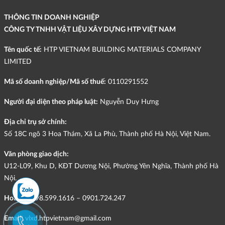
THÔNG TIN DOANH NGHIỆP
CÔNG TY TNHH VẬT LIỆU XÂY DỰNG HTP VIỆT NAM
Tên quốc tế:
HTP VIETNAM BUILDING MATERIALS COMPANY
LIMITED
Mã số doanh nghiệp/Mã số thuế:
0110291552
Người đại diện theo pháp luật:
Nguyễn Duy Hưng
Địa chỉ trụ sở chính:
Số 18C ngõ 3 Hoa Thám, Xã La Phù, Thành phố Hà Nội, Việt Nam.
Văn phòng giao dịch:
U12-L09, Khu D, KĐT Dương Nội, Phường Yên Nghĩa, Thành phố Hà
Nội.
Hotline:
098.599.1616 – 0901.724.247
Email:
vlxd.htpvietnam@gmail.com