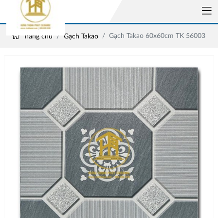
Gạch Takao 60x60cm TK 56003
Trang chủ
Gạch Takao