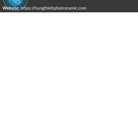
Website:
https://hungthinhphatceramic.com
Ngành nghề kinh doanh chính:
Bán buôn vật liệu, thiết bị lắp đặt khác trong xây dựng; kinh doanh
gạch ốp lát, thiết bị vệ sinh, vật liệu hoàn thiện công trình và các sản
phẩm theo ngành nghề đăng ký.
CHÍNH SÁCH
HÌNH THỨC HỖ TRỢ TRỰC TUYẾN
ĐIỀU KIỆN VÀ HẠN CHẾ TRONG VIỆC CUNG CẤP HÀNG HÓA,
DỊCH VỤ
CHÍNH SÁCH TIẾP NHẬN VÀ GIẢI QUYẾT KHIẾU NẠI
CHÍNH SÁCH GIAO HÀNG - KIỂM HÀNG - ĐỔI TRẢ - HOÀN TIỀN
CHÍNH SÁCH THANH TOÁN
CHÍNH SÁCH GIÁ