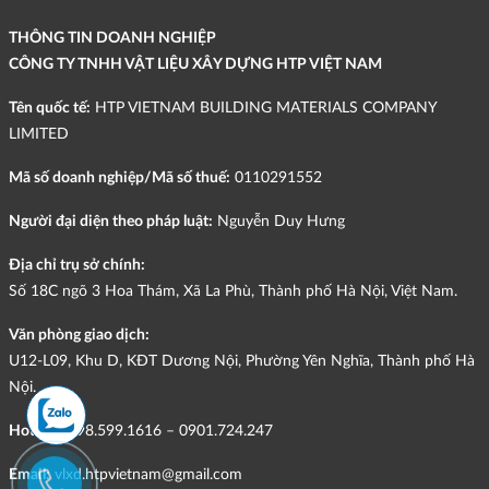
THÔNG TIN DOANH NGHIỆP
CÔNG TY TNHH VẬT LIỆU XÂY DỰNG HTP VIỆT NAM
Tên quốc tế:
HTP VIETNAM BUILDING MATERIALS COMPANY
LIMITED
Mã số doanh nghiệp/Mã số thuế:
0110291552
Người đại diện theo pháp luật:
Nguyễn Duy Hưng
Địa chỉ trụ sở chính:
Số 18C ngõ 3 Hoa Thám, Xã La Phù, Thành phố Hà Nội, Việt Nam.
Văn phòng giao dịch:
U12-L09, Khu D, KĐT Dương Nội, Phường Yên Nghĩa, Thành phố Hà
Nội.
Hotline:
098.599.1616 – 0901.724.247
Email:
vlxd.htpvietnam@gmail.com