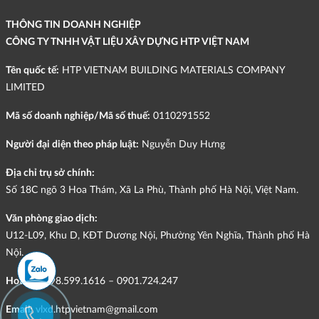
THÔNG TIN DOANH NGHIỆP
CÔNG TY TNHH VẬT LIỆU XÂY DỰNG HTP VIỆT NAM
Tên quốc tế:
HTP VIETNAM BUILDING MATERIALS COMPANY
LIMITED
Mã số doanh nghiệp/Mã số thuế:
0110291552
Người đại diện theo pháp luật:
Nguyễn Duy Hưng
Địa chỉ trụ sở chính:
Số 18C ngõ 3 Hoa Thám, Xã La Phù, Thành phố Hà Nội, Việt Nam.
Văn phòng giao dịch:
U12-L09, Khu D, KĐT Dương Nội, Phường Yên Nghĩa, Thành phố Hà
Nội.
Hotline:
098.599.1616 – 0901.724.247
Email:
vlxd.htpvietnam@gmail.com