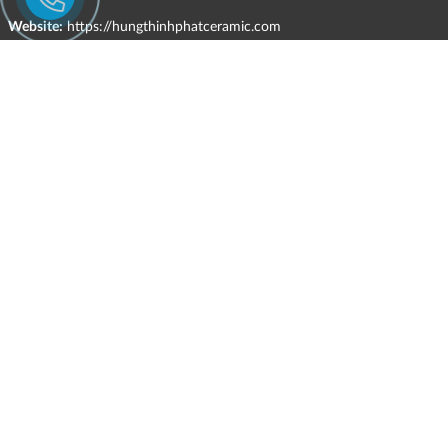
Website:
https://hungthinhphatceramic.com
Ngành nghề kinh doanh chính:
Bán buôn vật liệu, thiết bị lắp đặt khác trong xây dựng; kinh doanh
gạch ốp lát, thiết bị vệ sinh, vật liệu hoàn thiện công trình và các sản
phẩm theo ngành nghề đăng ký.
CHÍNH SÁCH
HÌNH THỨC HỖ TRỢ TRỰC TUYẾN
ĐIỀU KIỆN VÀ HẠN CHẾ TRONG VIỆC CUNG CẤP HÀNG HÓA,
DỊCH VỤ
CHÍNH SÁCH TIẾP NHẬN VÀ GIẢI QUYẾT KHIẾU NẠI
CHÍNH SÁCH GIAO HÀNG - KIỂM HÀNG - ĐỔI TRẢ - HOÀN TIỀN
CHÍNH SÁCH THANH TOÁN
CHÍNH SÁCH GIÁ