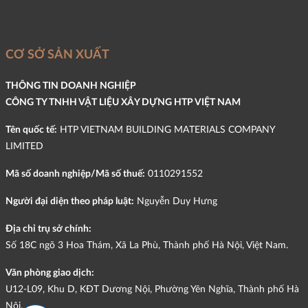
CƠ SỞ SẢN XUẤT
THÔNG TIN DOANH NGHIỆP
CÔNG TY TNHH VẬT LIỆU XÂY DỰNG HTP VIỆT NAM
Tên quốc tế:
HTP VIETNAM BUILDING MATERIALS COMPANY
LIMITED
Mã số doanh nghiệp/Mã số thuế:
0110291552
Người đại diện theo pháp luật:
Nguyễn Duy Hưng
Địa chỉ trụ sở chính:
Số 18C ngõ 3 Hoa Thám, Xã La Phù, Thành phố Hà Nội, Việt Nam.
Văn phòng giao dịch:
U12-L09, Khu D, KĐT Dương Nội, Phường Yên Nghĩa, Thành phố Hà
Nội.