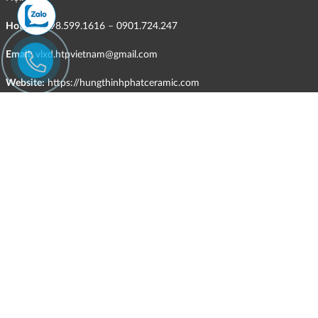
Hotline:
098.599.1616 – 0901.724.247
Email:
vlxd.htpvietnam@gmail.com
Website:
https://hungthinhphatceramic.com
Ngành nghề kinh doanh chính:
Bán buôn vật liệu, thiết bị lắp đặt khác trong xây dựng; kinh doanh
gạch ốp lát, thiết bị vệ sinh, vật liệu hoàn thiện công trình và các sản
phẩm theo ngành nghề đăng ký.
CHÍNH SÁCH
HÌNH THỨC HỖ TRỢ TRỰC TUYẾN
ĐIỀU KIỆN VÀ HẠN CHẾ TRONG VIỆC CUNG CẤP HÀNG HÓA,
DỊCH VỤ
CHÍNH SÁCH TIẾP NHẬN VÀ GIẢI QUYẾT KHIẾU NẠI
CHÍNH SÁCH GIAO HÀNG - KIỂM HÀNG - ĐỔI TRẢ - HOÀN TIỀN