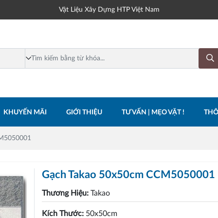
Vật Liệu Xây Dựng HTP Việt Nam
KHUYẾN MÃI
GIỚI THIỆU
TƯ VẤN | MẸO VẶT !
THÔ
CM5050001
Gạch Takao 50x50cm CCM5050001
Thương Hiệu:
Takao
Kích Thước:
50x50cm