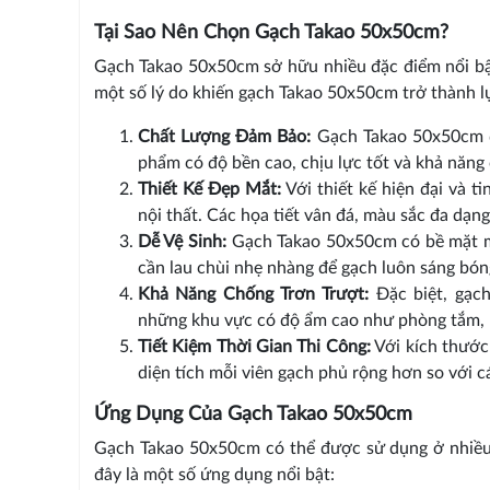
Tại Sao Nên Chọn Gạch Takao 50x50cm?
Gạch Takao 50x50cm sở hữu nhiều đặc điểm nổi bật
một số lý do khiến gạch Takao 50x50cm trở thành l
Chất Lượng Đảm Bảo:
Gạch Takao 50x50cm đư
phẩm có độ bền cao, chịu lực tốt và khả năng
Thiết Kế Đẹp Mắt:
Với thiết kế hiện đại và 
nội thất. Các họa tiết vân đá, màu sắc đa dạn
Dễ Vệ Sinh:
Gạch Takao 50x50cm có bề mặt mị
cần lau chùi nhẹ nhàng để gạch luôn sáng bón
Khả Năng Chống Trơn Trượt:
Đặc biệt, gạch
những khu vực có độ ẩm cao như phòng tắm, 
Tiết Kiệm Thời Gian Thi Công:
Với kích thước 
diện tích mỗi viên gạch phủ rộng hơn so với c
Ứng Dụng Của Gạch Takao 50x50cm
Gạch Takao 50x50cm có thể được sử dụng ở nhiều 
đây là một số ứng dụng nổi bật: