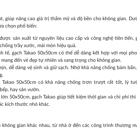
, giúp nâng cao giá trị thẩm mỹ và độ bền cho không gian. Dướ
ựa chọn phổ biến:
ợc sản xuất từ nguyên liệu cao cấp và công nghệ tiên tiến, 
 chống trầy xước, mài mòn hiệu quả.
tinh tế, gạch Takao 50x50cm có thể dễ dàng kết hợp với mọi ph
g mang đến vẻ đẹp tự nhiên và sang trọng cho không gian.
n, dễ dàng vệ sinh và giữ sạch. Nhờ khả năng chống bám bẩn,
g.
 Takao 50x50cm có khả năng chống trơn trượt rất tốt, lý t
bếp, hay sân vườn.
lớn 50x50cm, gạch Takao giúp tiết kiệm thời gian và chi phí thi 
ác kích thước nhỏ khác.
không gian khác nhau, từ nhà ở đến các công trình thương m