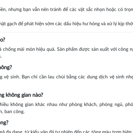
ền, nhưng bạn vẫn nên tránh để các vật sắc nhọn hoặc có trọ
ặt gạch để phát hiện sớm các dấu hiệu hư hỏng và xử lý kịp thờ
o?
à chống mài mòn hiệu quả. Sản phẩm được sản xuất với công n
.
hông?
vệ sinh. Bạn chỉ cần lau chùi bằng các dung dịch vệ sinh nh
g không gian nào?
iều không gian khác nhau như phòng khách, phòng ngủ, phò
n, ban công.
ông?
 đa dạng, từ kiểu vân đá tự nhiên đến các tông màu trơn hiện 