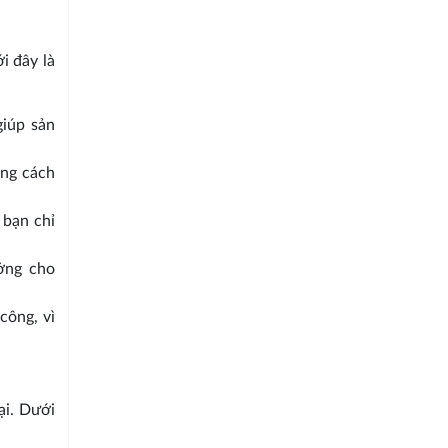
i đây là
giúp sản
ong cách
 bạn chỉ
ưởng cho
công, vì
ại. Dưới