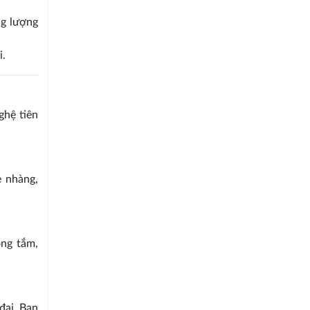
ng lượng
i.
ghệ tiên
ẹ nhàng,
ng tắm,
đại. Bạn