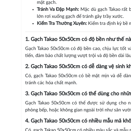
mặt gạch.
Tránh Va Đập Mạnh:
Mặc dù gạch Takao rất b
lớn rơi xuống gạch để tránh gây trầy xước.
Kiểm Tra Thường Xuyên:
Kiểm tra định kỳ bề m
1. Gạch Takao 50x50cm có độ bền như thế nà
Gạch Takao 50x50cm có độ bền cao, chịu lực tốt v
tiến, đảm bảo chất lượng vượt trội và độ bền dài lâu
2. Gạch Takao 50x50cm có dễ dàng vệ sinh k
Có, gạch Takao 50x50cm có bề mặt mịn và dễ dàng 
tránh các hóa chất mạnh.
3. Gạch Takao 50x50cm có thể dùng cho nhữn
Gạch Takao 50x50cm có thể được sử dụng cho nh
phòng bếp, hoặc không gian ngoài trời như sân vườ
4. Gạch Takao 50x50cm có nhiều mẫu mã kh
Có, gạch Takao 50x50cm có nhiều màu sắc và mẫu mã