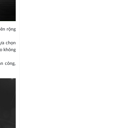
nên rộng
lựa chọn
ho không
an công,