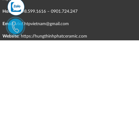
Hotline:
098.599.1616 – 0901.724.247
Email:
vlxd.htpvietnam@gmail.com
Website:
https://hungthinhphatceramic.com
Ngành nghề kinh doanh chính:
Bán buôn vật liệu, thiết bị lắp đặt khác trong xây dựng; kinh doanh
gạch ốp lát, thiết bị vệ sinh, vật liệu hoàn thiện công trình và các sản
phẩm theo ngành nghề đăng ký.
CHÍNH SÁCH
Quyền và nghĩa vụ của các bên
HÌNH THỨC HỖ TRỢ TRỰC TUYẾN
ĐIỀU KIỆN VÀ HẠN CHẾ TRONG VIỆC CUNG CẤP HÀNG HÓA,
DỊCH VỤ
CHÍNH SÁCH TIẾP NHẬN VÀ GIẢI QUYẾT KHIẾU NẠI