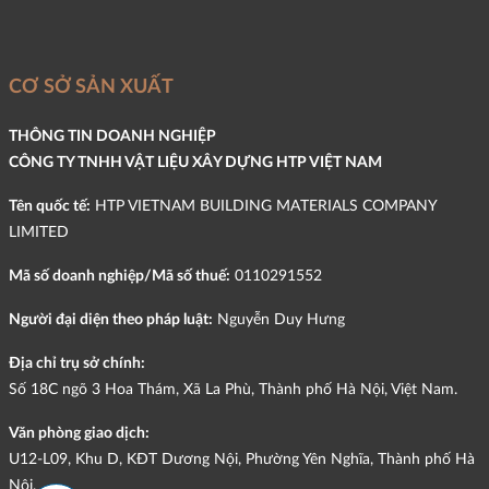
CƠ SỞ SẢN XUẤT
THÔNG TIN DOANH NGHIỆP
CÔNG TY TNHH VẬT LIỆU XÂY DỰNG HTP VIỆT NAM
Tên quốc tế:
HTP VIETNAM BUILDING MATERIALS COMPANY
LIMITED
Mã số doanh nghiệp/Mã số thuế:
0110291552
Người đại diện theo pháp luật:
Nguyễn Duy Hưng
Địa chỉ trụ sở chính:
Số 18C ngõ 3 Hoa Thám, Xã La Phù, Thành phố Hà Nội, Việt Nam.
Văn phòng giao dịch:
U12-L09, Khu D, KĐT Dương Nội, Phường Yên Nghĩa, Thành phố Hà
Nội.