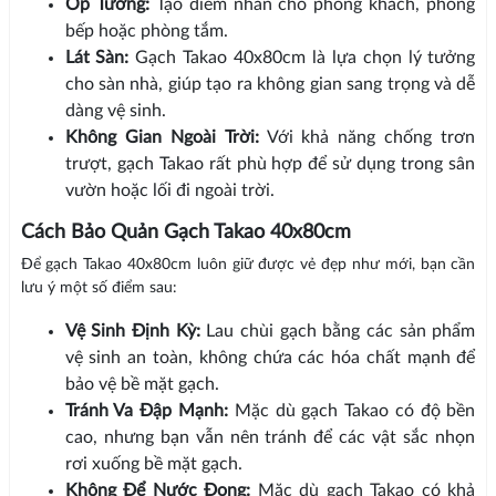
Ốp Tường:
Tạo điểm nhấn cho phòng khách, phòng
bếp hoặc phòng tắm.
Lát Sàn:
Gạch Takao 40x80cm là lựa chọn lý tưởng
cho sàn nhà, giúp tạo ra không gian sang trọng và dễ
dàng vệ sinh.
Không Gian Ngoài Trời:
Với khả năng chống trơn
trượt, gạch Takao rất phù hợp để sử dụng trong sân
vườn hoặc lối đi ngoài trời.
Cách Bảo Quản Gạch Takao 40x80cm
Để gạch Takao 40x80cm luôn giữ được vẻ đẹp như mới, bạn cần
lưu ý một số điểm sau:
Vệ Sinh Định Kỳ:
Lau chùi gạch bằng các sản phẩm
vệ sinh an toàn, không chứa các hóa chất mạnh để
bảo vệ bề mặt gạch.
Tránh Va Đập Mạnh:
Mặc dù gạch Takao có độ bền
cao, nhưng bạn vẫn nên tránh để các vật sắc nhọn
rơi xuống bề mặt gạch.
Không Để Nước Đọng:
Mặc dù gạch Takao có khả