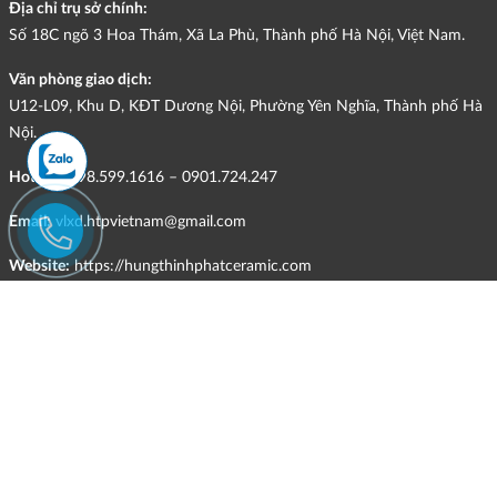
Địa chỉ trụ sở chính:
Số 18C ngõ 3 Hoa Thám, Xã La Phù, Thành phố Hà Nội, Việt Nam.
Văn phòng giao dịch:
U12-L09, Khu D, KĐT Dương Nội, Phường Yên Nghĩa, Thành phố Hà
Nội.
Hotline:
098.599.1616 – 0901.724.247
Email:
vlxd.htpvietnam@gmail.com
Website:
https://hungthinhphatceramic.com
Ngành nghề kinh doanh chính:
Bán buôn vật liệu, thiết bị lắp đặt khác trong xây dựng; kinh doanh
gạch ốp lát, thiết bị vệ sinh, vật liệu hoàn thiện công trình và các sản
phẩm theo ngành nghề đăng ký.
CHÍNH SÁCH
Quyền và nghĩa vụ của các bên