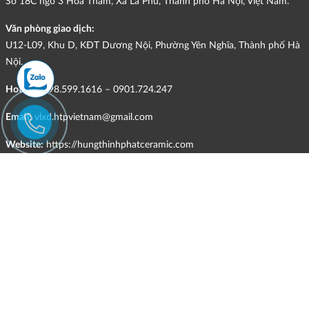
Số 18C ngõ 3 Hoa Thám, Xã La Phù, Thành phố Hà Nội, Việt Nam.
Văn phòng giao dịch:
U12-L09, Khu D, KĐT Dương Nội, Phường Yên Nghĩa, Thành phố Hà
Nội.
Hotline:
098.599.1616 – 0901.724.247
Email:
vlxd.htpvietnam@gmail.com
Website:
https://hungthinhphatceramic.com
Ngành nghề kinh doanh chính:
Bán buôn vật liệu, thiết bị lắp đặt khác trong xây dựng; kinh doanh
gạch ốp lát, thiết bị vệ sinh, vật liệu hoàn thiện công trình và các sản
phẩm theo ngành nghề đăng ký.
CHÍNH SÁCH
HÌNH THỨC HỖ TRỢ TRỰC TUYẾN
ĐIỀU KIỆN VÀ HẠN CHẾ TRONG VIỆC CUNG CẤP HÀNG HÓA,