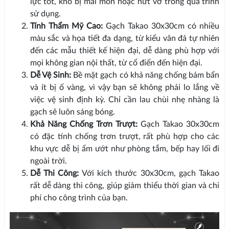
lực tốt, khó bị mài mòn hoặc nứt vỡ trong quá trình
sử dụng.
Tính Thẩm Mỹ Cao:
Gạch Takao 30x30cm có nhiều
màu sắc và họa tiết đa dạng, từ kiểu vân đá tự nhiên
đến các mẫu thiết kế hiện đại, dễ dàng phù hợp với
mọi không gian nội thất, từ cổ điển đến hiện đại.
Dễ Vệ Sinh:
Bề mặt gạch có khả năng chống bám bẩn
và ít bị ố vàng, vì vậy bạn sẽ không phải lo lắng về
việc vệ sinh định kỳ. Chỉ cần lau chùi nhẹ nhàng là
gạch sẽ luôn sáng bóng.
Khả Năng Chống Trơn Trượt:
Gạch Takao 30x30cm
có đặc tính chống trơn trượt, rất phù hợp cho các
khu vực dễ bị ẩm ướt như phòng tắm, bếp hay lối đi
ngoài trời.
Dễ Thi Công:
Với kích thước 30x30cm, gạch Takao
rất dễ dàng thi công, giúp giảm thiểu thời gian và chi
phí cho công trình của bạn.