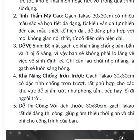
lực tốt, khó bị mài mòn hoặc nứt vỡ trong quá trình
sử dụng.
Tính Thẩm Mỹ Cao:
Gạch Takao 30x30cm có nhiều
màu sắc và họa tiết đa dạng, từ kiểu vân đá tự nhiên
đến các mẫu thiết kế hiện đại, dễ dàng phù hợp với
mọi không gian nội thất, từ cổ điển đến hiện đại.
Dễ Vệ Sinh:
Bề mặt gạch có khả năng chống bám bẩn
và ít bị ố vàng, vì vậy bạn sẽ không phải lo lắng về
việc vệ sinh định kỳ. Chỉ cần lau chùi nhẹ nhàng là
gạch sẽ luôn sáng bóng.
Khả Năng Chống Trơn Trượt:
Gạch Takao 30x30cm
có đặc tính chống trơn trượt, rất phù hợp cho các
khu vực dễ bị ẩm ướt như phòng tắm, bếp hay lối đi
ngoài trời.
Dễ Thi Công:
Với kích thước 30x30cm, gạch Takao
rất dễ dàng thi công, giúp giảm thiểu thời gian và chi
phí cho công trình của bạn.