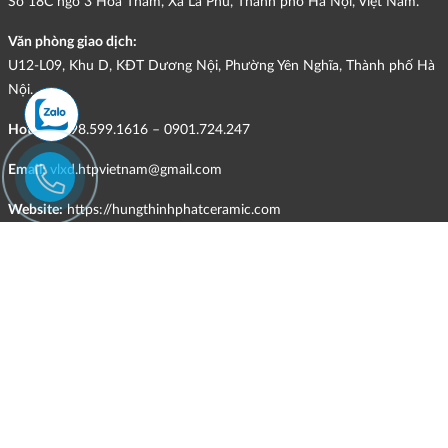
Số 18C ngõ 3 Hoa Thám, Xã La Phù, Thành phố Hà Nội, Việt Nam.
Văn phòng giao dịch:
U12-L09, Khu D, KĐT Dương Nội, Phường Yên Nghĩa, Thành phố Hà
Nội.
Hotline:
098.599.1616 – 0901.724.247
Email:
vlxd.htpvietnam@gmail.com
Website:
https://hungthinhphatceramic.com
Ngành nghề kinh doanh chính:
Bán buôn vật liệu, thiết bị lắp đặt khác trong xây dựng; kinh doanh
gạch ốp lát, thiết bị vệ sinh, vật liệu hoàn thiện công trình và các sản
phẩm theo ngành nghề đăng ký.
CHÍNH SÁCH
HÌNH THỨC HỖ TRỢ TRỰC TUYẾN
ĐIỀU KIỆN VÀ HẠN CHẾ TRONG VIỆC CUNG CẤP HÀNG HÓA,