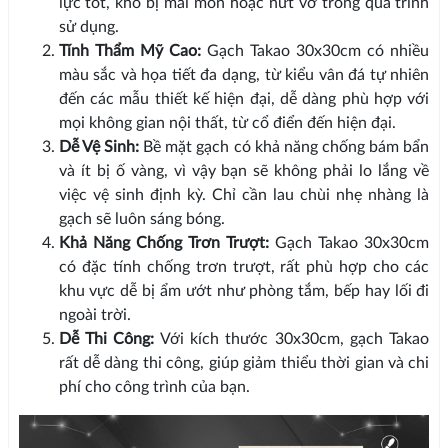
lực tốt, khó bị mài mòn hoặc nứt vỡ trong quá trình
sử dụng.
Tính Thẩm Mỹ Cao:
Gạch Takao 30x30cm có nhiều
màu sắc và họa tiết đa dạng, từ kiểu vân đá tự nhiên
đến các mẫu thiết kế hiện đại, dễ dàng phù hợp với
mọi không gian nội thất, từ cổ điển đến hiện đại.
Dễ Vệ Sinh:
Bề mặt gạch có khả năng chống bám bẩn
và ít bị ố vàng, vì vậy bạn sẽ không phải lo lắng về
việc vệ sinh định kỳ. Chỉ cần lau chùi nhẹ nhàng là
gạch sẽ luôn sáng bóng.
Khả Năng Chống Trơn Trượt:
Gạch Takao 30x30cm
có đặc tính chống trơn trượt, rất phù hợp cho các
khu vực dễ bị ẩm ướt như phòng tắm, bếp hay lối đi
ngoài trời.
Dễ Thi Công:
Với kích thước 30x30cm, gạch Takao
rất dễ dàng thi công, giúp giảm thiểu thời gian và chi
phí cho công trình của bạn.