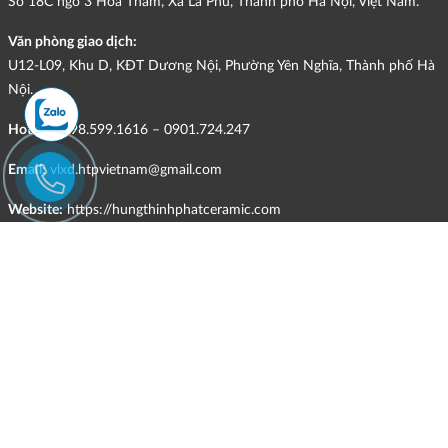
Số 18C ngõ 3 Hoa Thám, Xã La Phù, Thành phố Hà Nội, Việt Nam.
Văn phòng giao dịch:
U12-L09, Khu D, KĐT Dương Nội, Phường Yên Nghĩa, Thành phố Hà
Nội.
Hotline:
098.599.1616 – 0901.724.247
Email:
vlxd.htpvietnam@gmail.com
Website:
https://hungthinhphatceramic.com
Ngành nghề kinh doanh chính:
Bán buôn vật liệu, thiết bị lắp đặt khác trong xây dựng; kinh doanh
gạch ốp lát, thiết bị vệ sinh, vật liệu hoàn thiện công trình và các sản
phẩm theo ngành nghề đăng ký.
CHÍNH SÁCH
Quyền và nghĩa vụ của các bên
HÌNH THỨC HỖ TRỢ TRỰC TUYẾN