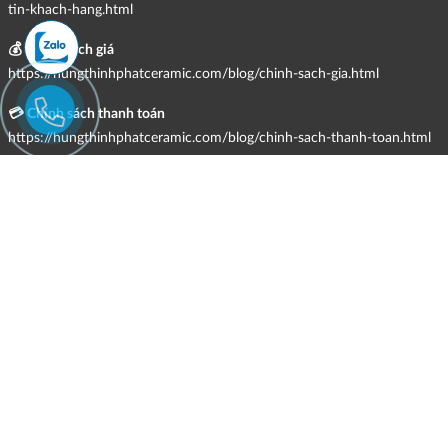
tin-khach-hang.html
💰 Chính sách giá
https://hungthinhphatceramic.com/blog/chinh-sach-gia.html
💳 Chính sách thanh toán
https://hungthinhphatceramic.com/blog/chinh-sach-thanh-toan.html
🚚 Chính sách giao hàng, kiểm hàng, đổi trả & hoàn tiền
https://hungthinhphatceramic.com/blog/chinh-sach-giao-hang-kiem-
hang-doi-tra-hoan-tien.html
📩 Chính sách tiếp nhận và giải quyết khiếu nại
https://hungthinhphatceramic.com/blog/chinh-sach-tiep-nhan-va-giai-
quyet-khieu-nai.html
📋 Điều kiện và hạn chế trong việc cung cấp hàng hóa, dịch vụ
https://hungthinhphatceramic.com/blog/dieu-kien-va-han-che-trong-
viec-cung-cap-hang-hoa-dich-vu.html
💬 Hình thức hỗ trợ trực tuyến