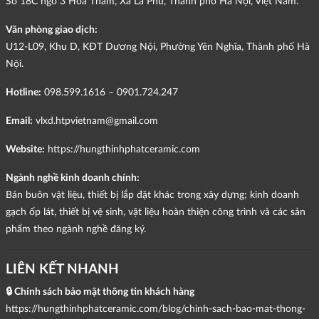
Số 18C ngõ 3 Hoa Thám, Xã La Phù, Thành phố Hà Nội, Việt Nam.
Văn phòng giao dịch:
U12-L09, Khu D, KĐT Dương Nội, Phường Yên Nghĩa, Thành phố Hà
Nội.
Hotline:
098.599.1616 – 0901.724.247
Email:
vlxd.htpvietnam@gmail.com
Website:
https://hungthinhphatceramic.com
Ngành nghề kinh doanh chính:
Bán buôn vật liệu, thiết bị lắp đặt khác trong xây dựng; kinh doanh
gạch ốp lát, thiết bị vệ sinh, vật liệu hoàn thiện công trình và các sản
phẩm theo ngành nghề đăng ký.
LIÊN KẾT NHANH
🔒 Chính sách bảo mật thông tin khách hàng
https://hungthinhphatceramic.com/blog/chinh-sach-bao-mat-thong-