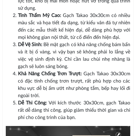
lực tốt, khó bị mài mòn hoặc nứt vỡ trong quá trình
sử dụng.
Tính Thẩm Mỹ Cao:
Gạch Takao 30x30cm có nhiều
màu sắc và họa tiết đa dạng, từ kiểu vân đá tự nhiên
đến các mẫu thiết kế hiện đại, dễ dàng phù hợp với
mọi không gian nội thất, từ cổ điển đến hiện đại.
Dễ Vệ Sinh:
Bề mặt gạch có khả năng chống bám bẩn
và ít bị ố vàng, vì vậy bạn sẽ không phải lo lắng về
việc vệ sinh định kỳ. Chỉ cần lau chùi nhẹ nhàng là
gạch sẽ luôn sáng bóng.
Khả Năng Chống Trơn Trượt:
Gạch Takao 30x30cm
có đặc tính chống trơn trượt, rất phù hợp cho các
khu vực dễ bị ẩm ướt như phòng tắm, bếp hay lối đi
ngoài trời.
Dễ Thi Công:
Với kích thước 30x30cm, gạch Takao
rất dễ dàng thi công, giúp giảm thiểu thời gian và chi
phí cho công trình của bạn.