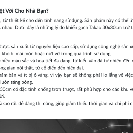
ệt Vời Cho Nhà Bạn?
 từ thiết kế cho đến tính năng sử dụng. Sản phẩm này có thể 
ác nhau. Dưới đây là những lý do khiến gạch Takao 30x30cm trở 
ợc sản xuất từ nguyên liệu cao cấp, sử dụng công nghệ sản x
t, khó bị mài mòn hoặc nứt vỡ trong quá trình sử dụng.
iều màu sắc và họa tiết đa dạng, từ kiểu vân đá tự nhiên đến
ng gian nội thất, từ cổ điển đến hiện đại.
 bẩn và ít bị ố vàng, vì vậy bạn sẽ không phải lo lắng về việc
 luôn sáng bóng.
0cm có đặc tính chống trơn trượt, rất phù hợp cho các khu v
ời.
ao rất dễ dàng thi công, giúp giảm thiểu thời gian và chi phí 