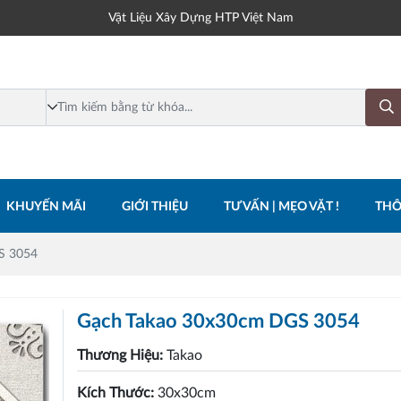
Vật Liệu Xây Dựng HTP Việt Nam
KHUYẾN MÃI
GIỚI THIỆU
TƯ VẤN | MẸO VẶT !
THÔ
S 3054
Gạch Takao 30x30cm DGS 3054
Thương Hiệu:
Takao
Kích Thước:
30x30cm