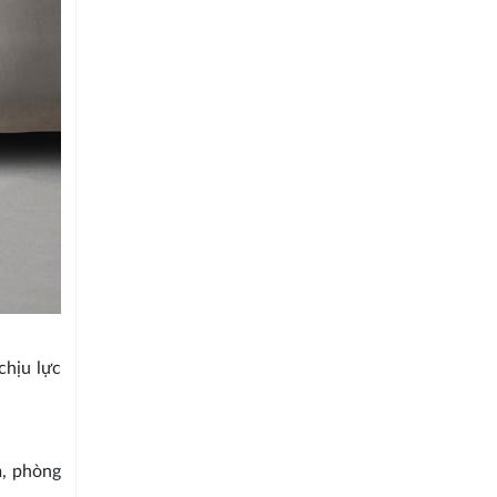
chịu lực
m, phòng