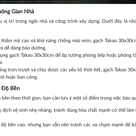
hông Gian Nhà
vị trí trong ngôi nhà và công trình xây dựng. Dưới đây là n
h thẩm mỹ cao và khả năng chống mài mòn, gạch Takao 30x30c
và dễ dàng bảo dưỡng.
dụng gạch Takao 30x30cm để ốp tường phòng bếp hoặc phòng t
i.
g trơn trượt và chịu được các yếu tố thời tiết, gạch Takao 30
rời hoặc ban công.
 Độ Bền
bền theo thời gian, bạn cần lưu ý một số điểm trong việc bảo q
 dịch vệ sinh nhẹ nhàng, tránh dùng hóa chất mạnh có thể làm
độ bền cao, nhưng bạn vẫn nên tránh các va chạm mạnh để b