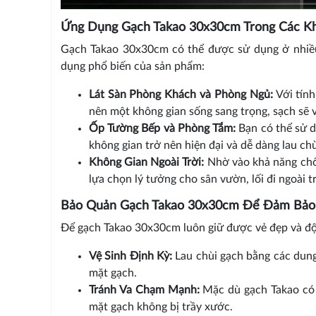
Ứng Dụng Gạch Takao 30x30cm Trong Các K
Gạch Takao 30x30cm có thể được sử dụng ở nhiều 
dụng phổ biến của sản phẩm:
Lát Sàn Phòng Khách và Phòng Ngủ:
Với tín
nên một không gian sống sang trọng, sạch sẽ 
Ốp Tường Bếp và Phòng Tắm:
Bạn có thể sử 
không gian trở nên hiện đại và dễ dàng lau chù
Không Gian Ngoài Trời:
Nhờ vào khả năng chốn
lựa chọn lý tưởng cho sân vườn, lối đi ngoài t
Bảo Quản Gạch Takao 30x30cm Để Đảm Bảo
Để gạch Takao 30x30cm luôn giữ được vẻ đẹp và độ 
Vệ Sinh Định Kỳ:
Lau chùi gạch bằng các dung
mặt gạch.
Tránh Va Chạm Mạnh:
Mặc dù gạch Takao có 
mặt gạch không bị trầy xước.