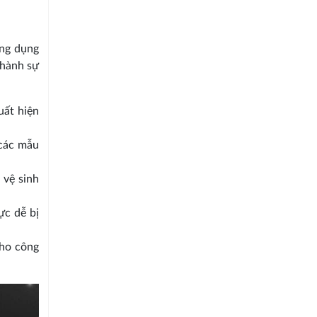
ứng dụng
thành sự
uất hiện
 các mẫu
 vệ sinh
ực dễ bị
cho công