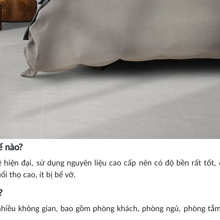
ế nào?
iện đại, sử dụng nguyên liệu cao cấp nên có độ bền rất tốt, 
 thọ cao, ít bị bể vỡ.
?
hiều không gian, bao gồm phòng khách, phòng ngủ, phòng tắ