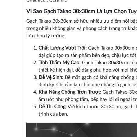
Vì Sao Gạch Takao 30x30cm Là Lựa Chọn Tuy
Gạch Takao 30x30cm sở hữu nhiều ưu điểm nổi bật,
trong nhiều không gian và phong cách trang trí kh
lựa chọn lý tưởng:
Chất Lượng Vượt Trội:
Gạch Takao 30x30cm đư
đại giúp tạo ra sản phẩm bền đẹp, chịu lực tố
Tính Thẩm Mỹ Cao:
Gạch Takao 30x30cm có nh
thiết kế hiện đại, dễ dàng phù hợp với mọi khô
Dễ Vệ Sinh:
Bề mặt gạch có khả năng chống bám
định kỳ. Chỉ cần lau chùi nhẹ nhàng là gạch sẽ
Khả Năng Chống Trơn Trượt:
Gạch Takao 30x3
ẩm ướt như phòng tắm, bếp hay lối đi ngoài tr
Dễ Thi Công:
Với kích thước 30x30cm, gạch Tak
trình của bạn.