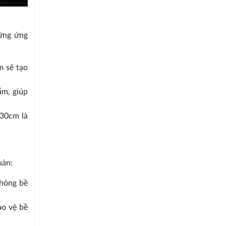
hững ứng
m sẽ tạo
ắm, giúp
x30cm là
uản:
 hỏng bề
ảo vệ bề