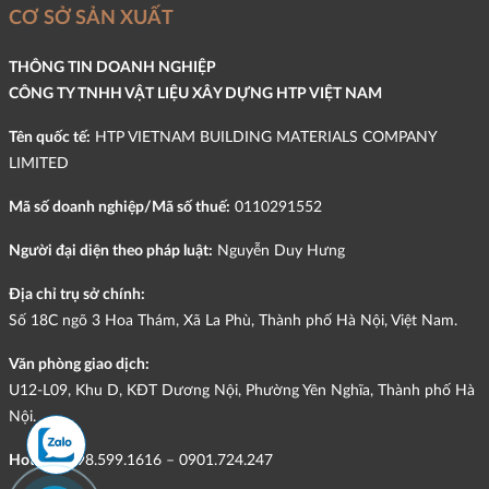
CƠ SỞ SẢN XUẤT
THÔNG TIN DOANH NGHIỆP
CÔNG TY TNHH VẬT LIỆU XÂY DỰNG HTP VIỆT NAM
Tên quốc tế:
HTP VIETNAM BUILDING MATERIALS COMPANY
LIMITED
Mã số doanh nghiệp/Mã số thuế:
0110291552
Người đại diện theo pháp luật:
Nguyễn Duy Hưng
Địa chỉ trụ sở chính:
Số 18C ngõ 3 Hoa Thám, Xã La Phù, Thành phố Hà Nội, Việt Nam.
Văn phòng giao dịch:
U12-L09, Khu D, KĐT Dương Nội, Phường Yên Nghĩa, Thành phố Hà
Nội.
Hotline:
098.599.1616 – 0901.724.247