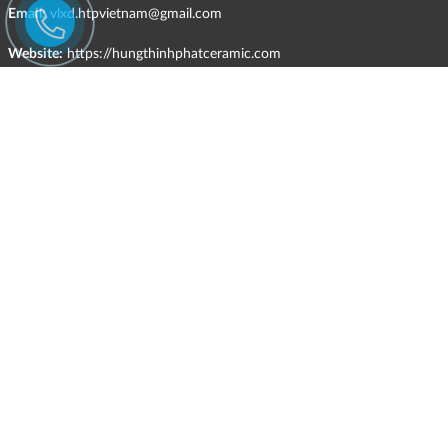
Email:
vlxd.htpvietnam@gmail.com
Website:
https://hungthinhphatceramic.com
Ngành nghề kinh doanh chính:
Bán buôn vật liệu, thiết bị lắp đặt khác trong xây dựng; kinh doanh
gạch ốp lát, thiết bị vệ sinh, vật liệu hoàn thiện công trình và các sản
phẩm theo ngành nghề đăng ký.
CHÍNH SÁCH
Quyền và nghĩa vụ của các bên
HÌNH THỨC HỖ TRỢ TRỰC TUYẾN
ĐIỀU KIỆN VÀ HẠN CHẾ TRONG VIỆC CUNG CẤP HÀNG HÓA,
DỊCH VỤ
CHÍNH SÁCH TIẾP NHẬN VÀ GIẢI QUYẾT KHIẾU NẠI
CHÍNH SÁCH GIAO HÀNG - KIỂM HÀNG - ĐỔI TRẢ - HOÀN TIỀN