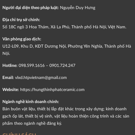
Người đại diện theo pháp luật:
Nguyễn Duy Hưng
Địa chỉ trụ sở chính:
Số 18C ngõ 3 Hoa Thám, Xã La Phù, Thành phố Hà Nội, Việt Nam.
Văn phòng giao dịch:
U12-L09, Khu D, KĐT Dương Nội, Phường Yên Nghĩa, Thành phố Hà
Nội.
Hotline:
098.599.1616 – 0901.724.247
Email:
vlxd.htpvietnam@gmail.com
Website:
https://hungthinhphatceramic.com
Ngành nghề kinh doanh chính:
Bán buôn vật liệu, thiết bị lắp đặt khác trong xây dựng; kinh doanh
gạch ốp lát, thiết bị vệ sinh, vật liệu hoàn thiện công trình và các sản
phẩm theo ngành nghề đăng ký.