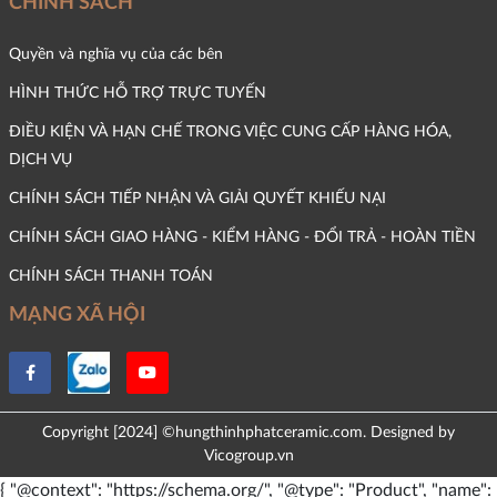
CHÍNH SÁCH
Quyền và nghĩa vụ của các bên
HÌNH THỨC HỖ TRỢ TRỰC TUYẾN
ĐIỀU KIỆN VÀ HẠN CHẾ TRONG VIỆC CUNG CẤP HÀNG HÓA,
DỊCH VỤ
CHÍNH SÁCH TIẾP NHẬN VÀ GIẢI QUYẾT KHIẾU NẠI
CHÍNH SÁCH GIAO HÀNG - KIỂM HÀNG - ĐỔI TRẢ - HOÀN TIỀN
CHÍNH SÁCH THANH TOÁN
MẠNG XÃ HỘI
Copyright [2024] ©hungthinhphatceramic.com. Designed by
Vicogroup.vn
{ "@context": "https://schema.org/", "@type": "Product", "name":