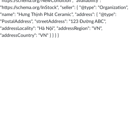
"https://schema.org/NewCondition", "availability":
"https://schema.org/InStock", "seller": { "@type": "Organization",
"name": "Hưng Thịnh Phát Ceramic", "address": { "@type":
"PostalAddress", "streetAddress": "123 Đường ABC",
"addressLocality": "Hà Nội", "addressRegion": "VN",
"addressCountry": "VN" } } } }