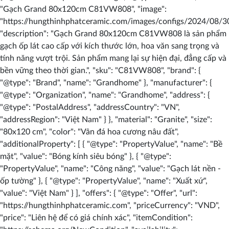
"Gạch Grand 80x120cm C81VW808", "image":
"https://hungthinhphatceramic.com/images/configs/2024/08/
"description": "Gạch Grand 80x120cm C81VW808 là sản phẩm
gạch ốp lát cao cấp với kích thước lớn, hoa văn sang trọng và
tính năng vượt trội. Sản phẩm mang lại sự hiện đại, đẳng cấp và
bền vững theo thời gian.", "sku": "C81VW808", "brand": {
"@type": "Brand", "name": "Grandhome" }, "manufacturer": {
"@type": "Organization", "name": "Grandhome", "address": {
"@type": "PostalAddress", "addressCountry": "VN",
"addressRegion": "Việt Nam" } }, "material": "Granite", "size":
"80x120 cm", "color": "Vân đá hoa cương nâu đất",
"additionalProperty": [ { "@type": "PropertyValue", "name": "Bề
mặt", "value": "Bóng kính siêu bóng" }, { "@type":
"PropertyValue", "name": "Công năng", "value": "Gạch lát nền -
ốp tường" }, { "@type": "PropertyValue", "name": "Xuất xứ",
"value": "Việt Nam" } ], "offers": { "@type": "Offer", "url":
"https://hungthinhphatceramic.com", "priceCurrency": "VND",
"price": "Liên hệ để có giá chính xác", "itemCondition":