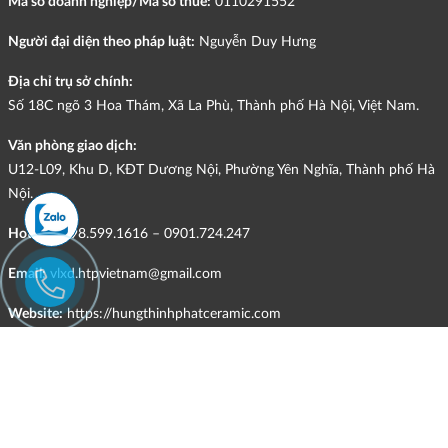
Mã số doanh nghiệp/Mã số thuế:
0110291552
Người đại diện theo pháp luật:
Nguyễn Duy Hưng
Địa chỉ trụ sở chính:
Số 18C ngõ 3 Hoa Thám, Xã La Phù, Thành phố Hà Nội, Việt Nam.
Văn phòng giao dịch:
U12-L09, Khu D, KĐT Dương Nội, Phường Yên Nghĩa, Thành phố Hà
Nội.
Hotline:
098.599.1616 – 0901.724.247
Email:
vlxd.htpvietnam@gmail.com
Website:
https://hungthinhphatceramic.com
Ngành nghề kinh doanh chính:
Bán buôn vật liệu, thiết bị lắp đặt khác trong xây dựng; kinh doanh
gạch ốp lát, thiết bị vệ sinh, vật liệu hoàn thiện công trình và các sản
phẩm theo ngành nghề đăng ký.