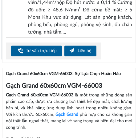
viên/1,44m²/hộp Độ hút nước: ≤ 0,11 % Cường
độ uốn: ≥ 48,6 N/mm² Độ cứng bề mặt: ≥ 5
Mohs Khu vực sử dụng: Lát sàn phòng khách,
phòng bếp, phòng ngủ, phòng vệ sinh, ốp chân
tường, nhà tắm,...
Tư vấn trực tiếp
Liên hệ
Gạch Grand 60x60cm VGM-66003: Sự Lựa Chọn Hoàn Hảo
Gạch Grand 60x60cm VGM-66003
Gạch Grand 60x60cm VGM-66003
là một trong những dòng sản
phẩm cao cấp, được ưa chuộng bởi thiết kế đẹp mắt, chất lượng
bền bỉ, và khả năng ứng dụng linh hoạt trong nhiều không gian.
Với kích thước 60x60cm,
Gạch Grand
phù hợp cho cả không gian
nội thất lẫn ngoại thất, mang lại vẻ sang trọng và hiện đại cho mọi
công trình.