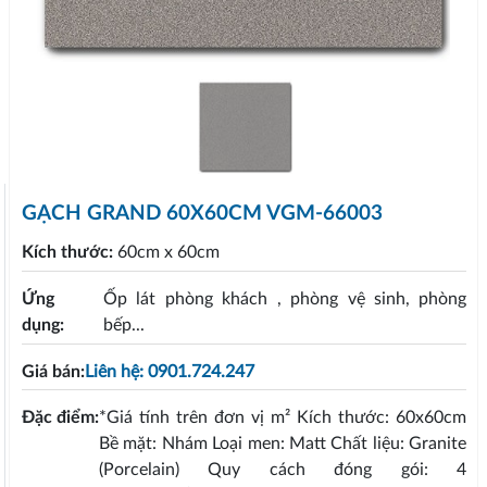
GẠCH GRAND 60X60CM VGM-66003
Kích thước:
60cm x 60cm
Ứng
Ốp lát phòng khách , phòng vệ sinh, phòng
dụng:
bếp...
Giá bán:
Liên hệ: 0901.724.247
Đặc điểm:
*Giá tính trên đơn vị m² Kích thước: 60x60cm
Bề mặt: Nhám Loại men: Matt Chất liệu: Granite
(Porcelain) Quy cách đóng gói: 4