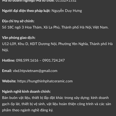
Mã số doanh nghiệp/Mã số thuế:
0110291552
Người đại diện theo pháp luật:
Nguyễn Duy Hưng
Địa chỉ trụ sở chính:
Số 18C ngõ 3 Hoa Thám, Xã La Phù, Thành phố Hà Nội, Việt Nam.
Văn phòng giao dịch:
U12-L09, Khu D, KĐT Dương Nội, Phường Yên Nghĩa, Thành phố Hà
Nội.
Hotline:
098.599.1616 – 0901.724.247
Email:
vlxd.htpvietnam@gmail.com
Website:
https://hungthinhphatceramic.com
Ngành nghề kinh doanh chính:
Bán buôn vật liệu, thiết bị lắp đặt khác trong xây dựng; kinh doanh
gạch ốp lát, thiết bị vệ sinh, vật liệu hoàn thiện công trình và các sản
phẩm theo ngành nghề đăng ký.