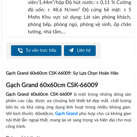
viên/1,44m²/hộp Độ hút nước: ≤ 0,11 % Cường
độ uốn: ≥ 48,6 N/mm² Độ cứng bề mặt: ≥ 5
Mohs Khu vực sử dụng: Lát sàn phòng khách,
phòng bếp, phòng ngủ, phòng vệ sinh, ốp chân
tường, nhà tắm,...
Tư vấn trực tiếp
Liên hệ
Gạch Grand 60x60cm CSK-66009: Sự Lựa Chọn Hoàn Hảo
Gạch Grand 60x60cm CSK-66009
Gạch Grand 60x60cm CSK-66009
là một trong những dòng sản
phẩm cao cấp, được ưa chuộng bởi thiết kế đẹp mắt, chất lượng
bền bỉ, và khả năng ứng dụng linh hoạt trong nhiều không gian.
Với kích thước 60x60cm,
Gạch Grand
phù hợp cho cả không gian
nội thất lẫn ngoại thất, mang lại vẻ sang trọng và hiện đại cho mọi
công trình.