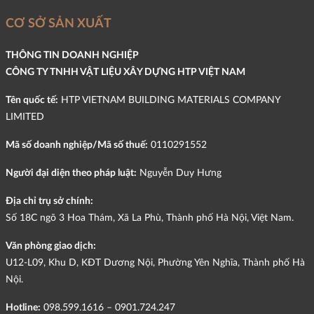
CƠ SỞ SẢN XUẤT
THÔNG TIN DOANH NGHIỆP
CÔNG TY TNHH VẬT LIỆU XÂY DỰNG HTP VIỆT NAM
Tên quốc tế:
HTP VIETNAM BUILDING MATERIALS COMPANY
LIMITED
Mã số doanh nghiệp/Mã số thuế:
0110291552
Người đại diện theo pháp luật:
Nguyễn Duy Hưng
Địa chỉ trụ sở chính:
Số 18C ngõ 3 Hoa Thám, Xã La Phù, Thành phố Hà Nội, Việt Nam.
Văn phòng giao dịch:
U12-L09, Khu D, KĐT Dương Nội, Phường Yên Nghĩa, Thành phố Hà
Nội.
Hotline:
098.599.1616 – 0901.724.247