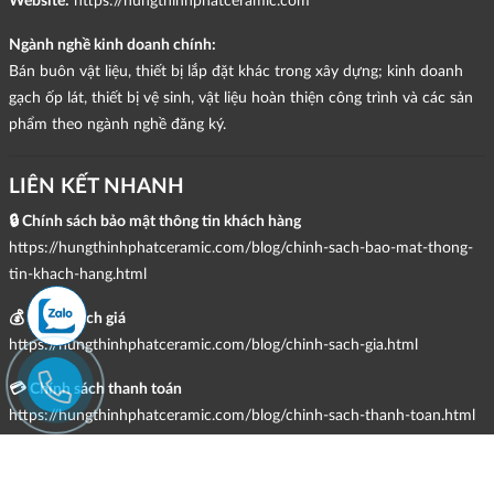
Website:
https://hungthinhphatceramic.com
Ngành nghề kinh doanh chính:
Bán buôn vật liệu, thiết bị lắp đặt khác trong xây dựng; kinh doanh
gạch ốp lát, thiết bị vệ sinh, vật liệu hoàn thiện công trình và các sản
phẩm theo ngành nghề đăng ký.
LIÊN KẾT NHANH
🔒 Chính sách bảo mật thông tin khách hàng
https://hungthinhphatceramic.com/blog/chinh-sach-bao-mat-thong-
tin-khach-hang.html
💰 Chính sách giá
https://hungthinhphatceramic.com/blog/chinh-sach-gia.html
💳 Chính sách thanh toán
https://hungthinhphatceramic.com/blog/chinh-sach-thanh-toan.html
🚚 Chính sách giao hàng, kiểm hàng, đổi trả & hoàn tiền
https://hungthinhphatceramic.com/blog/chinh-sach-giao-hang-kiem-