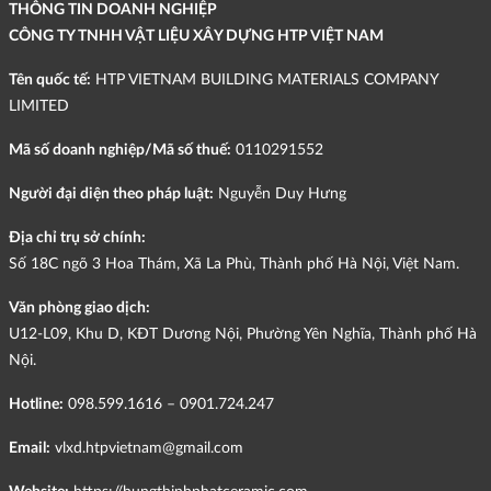
THÔNG TIN DOANH NGHIỆP
CÔNG TY TNHH VẬT LIỆU XÂY DỰNG HTP VIỆT NAM
Tên quốc tế:
HTP VIETNAM BUILDING MATERIALS COMPANY
LIMITED
Mã số doanh nghiệp/Mã số thuế:
0110291552
Người đại diện theo pháp luật:
Nguyễn Duy Hưng
Địa chỉ trụ sở chính:
Số 18C ngõ 3 Hoa Thám, Xã La Phù, Thành phố Hà Nội, Việt Nam.
Văn phòng giao dịch:
U12-L09, Khu D, KĐT Dương Nội, Phường Yên Nghĩa, Thành phố Hà
Nội.
Hotline:
098.599.1616 – 0901.724.247
Email:
vlxd.htpvietnam@gmail.com