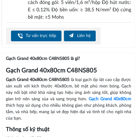
cách đóng gói: 5 viên/1,6 m²/hộp Độ hút nước:
E ≤ 0,12% Độ bền uốn: ≥ 38,5 N/mm² Độ cứng
bề mặt: ≥5 Mohs
Tư vấn trực tiếp
Liên hệ
Gạch Grand 40x80cm C48NS805 là gì?
Gạch Grand 40x80cm C48NS805
Gạch Grand 40x80cm C48NS805
là loại gạch ốp lát cao cấp được
sản xuất với kích thước 40x80cm, bề mặt phủ men bóng. Gạch
này nổi bật nhờ khả năng tạo hiệu ứng ánh sáng tốt, giúp không
gian trở nên sáng sủa và sang trọng hơn.
Gạch Grand 40x80cm
thích hợp sử dụng cho nhiều không gian như phòng khách, phòng
tắm, và nhà bếp, mang lại vẻ đẹp hiện đại và tinh tế cho ngôi nhà
của bạn.
Thông số kỹ thuật