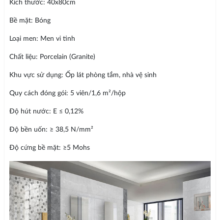
Kích thước: 40x80cm
Bề mặt: Bóng
Loại men: Men vi tinh
Chất liệu: Porcelain (Granite)
Khu vực sử dụng: Ốp lát phòng tắm, nhà vệ sinh
Quy cách đóng gói: 5 viên/1,6 m²/hộp
Độ hút nước: E ≤ 0,12%
Độ bền uốn: ≥ 38,5 N/mm²
Độ cứng bề mặt: ≥5 Mohs