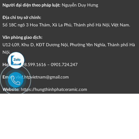
Người đại diện theo pháp luật:
Nguyễn Duy Hưng
Địa chỉ trụ sở chính:
Số 18C ngõ 3 Hoa Thám, Xã La Phù, Thành phố Hà Nội, Việt Nam.
Văn phòng giao dịch:
U12-L09, Khu D, KĐT Dương Nội, Phường Yên Nghĩa, Thành phố Hà
Nội.
Hotline:
098.599.1616 – 0901.724.247
Email:
vlxd.htpvietnam@gmail.com
Website:
https://hungthinhphatceramic.com
Ngành nghề kinh doanh chính:
Bán buôn vật liệu, thiết bị lắp đặt khác trong xây dựng; kinh doanh
gạch ốp lát, thiết bị vệ sinh, vật liệu hoàn thiện công trình và các sản
phẩm theo ngành nghề đăng ký.
CHÍNH SÁCH