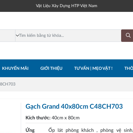
Vật Liệu Xây Dựng HTP Việt Nam
KHUYẾN MÃI
GIỚI THIỆU
TƯ VẤN | MẸO VẶT !
THÔ
48CH703
Gạch Grand 40x80cm C48CH703
Kích thước:
40cm x 80cm
Ứng
Ốp lát phòng khách , phòng vệ sinh