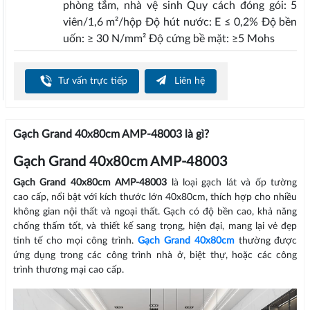
phòng tắm, nhà vệ sinh Quy cách đóng gói: 5
viên/1,6 m²/hộp Độ hút nước: E ≤ 0,2% Độ bền
uốn: ≥ 30 N/mm² Độ cứng bề mặt: ≥5 Mohs
Tư vấn trực tiếp
Liên hệ
Gạch Grand 40x80cm AMP-48003 là gì?
Gạch Grand 40x80cm AMP-48003
Gạch Grand 40x80cm AMP-48003
là loại gạch lát và ốp tường
cao cấp, nổi bật với kích thước lớn 40x80cm, thích hợp cho nhiều
không gian nội thất và ngoại thất. Gạch có độ bền cao, khả năng
chống thấm tốt, và thiết kế sang trọng, hiện đại, mang lại vẻ đẹp
tinh tế cho mọi công trình.
Gạch Grand 40x80cm
thường được
ứng dụng trong các công trình nhà ở, biệt thự, hoặc các công
trình thương mại cao cấp.