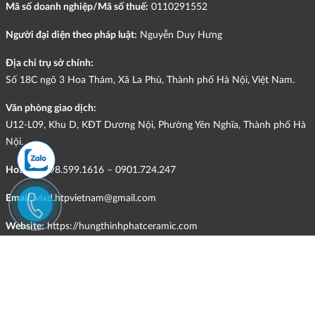
Mã số doanh nghiệp/Mã số thuế:
0110291552
Người đại diện theo pháp luật:
Nguyễn Duy Hưng
Địa chỉ trụ sở chính:
Số 18C ngõ 3 Hoa Thám, Xã La Phù, Thành phố Hà Nội, Việt Nam.
Văn phòng giao dịch:
U12-L09, Khu D, KĐT Dương Nội, Phường Yên Nghĩa, Thành phố Hà
Nội.
Hotline:
098.599.1616 – 0901.724.247
Email:
vlxd.htpvietnam@gmail.com
Website:
https://hungthinhphatceramic.com
Ngành nghề kinh doanh chính:
Bán buôn vật liệu, thiết bị lắp đặt khác trong xây dựng; kinh doanh
gạch ốp lát, thiết bị vệ sinh, vật liệu hoàn thiện công trình và các sản
phẩm theo ngành nghề đăng ký.