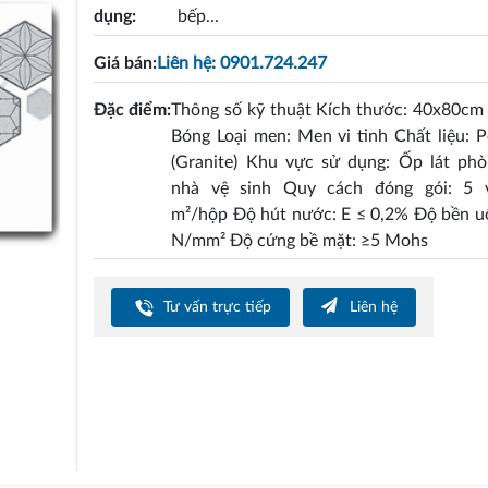
dụng:
bếp...
Giá bán:
Liên hệ: 0901.724.247
Đặc điểm:
Thông số kỹ thuật Kích thước: 40x80cm
Bóng Loại men: Men vi tinh Chất liệu: P
(Granite) Khu vực sử dụng: Ốp lát phò
nhà vệ sinh Quy cách đóng gói: 5 v
m²/hộp Độ hút nước: E ≤ 0,2% Độ bền u
N/mm² Độ cứng bề mặt: ≥5 Mohs
Tư vấn trực tiếp
Liên hệ