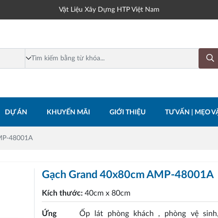
Vật Liệu Xây Dựng HTP Việt Nam
DỰ ÁN
KHUYẾN MÃI
GIỚI THIỆU
TƯ VẤN | MẸO VẶ
MP-48001A
Gạch Grand 40x80cm AMP-48001A
Kích thước:
40cm x 80cm
Ứng
Ốp lát phòng khách , phòng vệ sinh