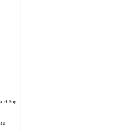
và chống
hau.