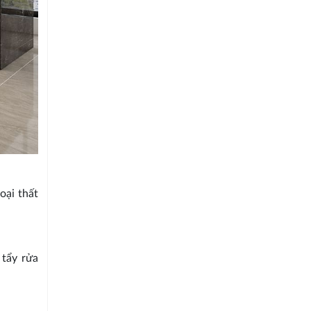
oại thất
 tẩy rửa