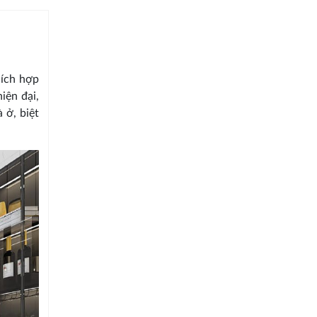
hích hợp
iện đại,
 ở, biệt