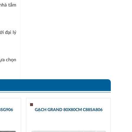
 nhà tắm
i đại lý
lựa chọn
8SG906
GẠCH GRAND 80X80CM C88SA806