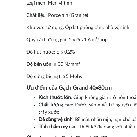
Loại men: Men vi tinh
Chất liệu: Porcelain (Granite)
Khu vực sử dụng: Ốp lát phòng tắm, nhà vệ sinh
Quy cách đóng gói: 5 viên/1,6 m²/hộp
Độ hút nước: E ≤ 0,2%
Độ bền uốn: ≥ 30 N/mm²
Độ cứng bề mặt: ≥5 Mohs
Ưu điểm của Gạch Grand 40x80cm
Kích thước lớn
: Giúp không gian trở nên thoá
Chất lượng cao
: Được sản xuất từ nguyên li
trầy xước.
Dễ dàng vệ sinh
: Bề mặt nhẵn mịn, hạn chế bá
Tính thẩm mỹ cao
: Thiết kế đa dạng với nhiề