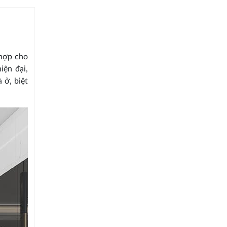
 hợp cho
iện đại,
 ở, biệt