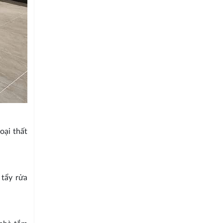
oại thất
 tẩy rửa