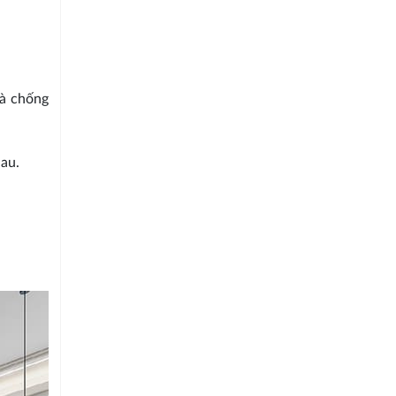
và chống
hau.