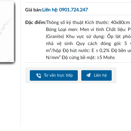
Giá bán:
Liên hệ: 0901.724.247
Đặc điểm:
Thông số kỹ thuật Kích thước: 40x80cm
Bóng Loại men: Men vi tinh Chất liệu: P
(Granite) Khu vực sử dụng: Ốp lát phò
nhà vệ sinh Quy cách đóng gói: 5 v
m²/hộp Độ hút nước: E ≤ 0,2% Độ bền u
N/mm² Độ cứng bề mặt: ≥5 Mohs
Tư vấn trực tiếp
Liên hệ