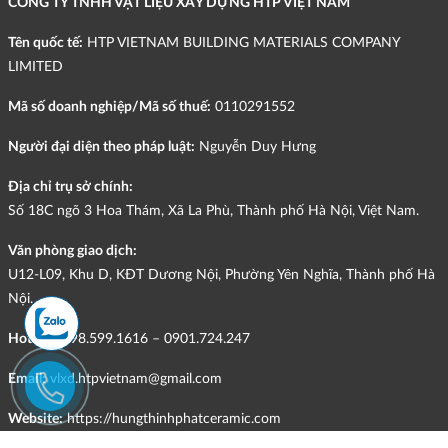
CÔNG TY TNHH VẬT LIỆU XÂY DỰNG HTP VIỆT NAM
Tên quốc tế:
HTP VIETNAM BUILDING MATERIALS COMPANY
LIMITED
Mã số doanh nghiệp/Mã số thuế:
0110291552
Người đại diện theo pháp luật:
Nguyễn Duy Hưng
Địa chỉ trụ sở chính:
Số 18C ngõ 3 Hoa Thám, Xã La Phù, Thành phố Hà Nội, Việt Nam.
Văn phòng giao dịch:
U12-L09, Khu D, KĐT Dương Nội, Phường Yên Nghĩa, Thành phố Hà
Nội.
Hotline:
098.599.1616 – 0901.724.247
Email:
vlxd.htpvietnam@gmail.com
Website:
https://hungthinhphatceramic.com