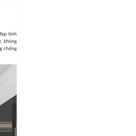
đẹp tinh
ác không
g chống