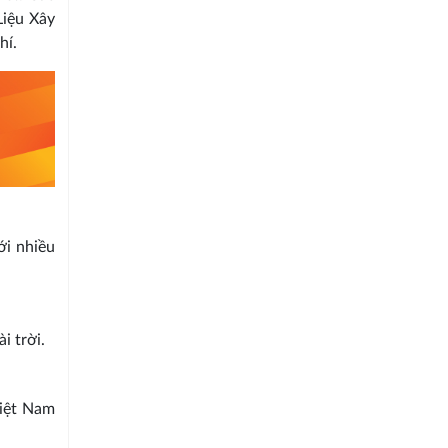
Liệu Xây
hí.
ới nhiều
i trời.
Việt Nam