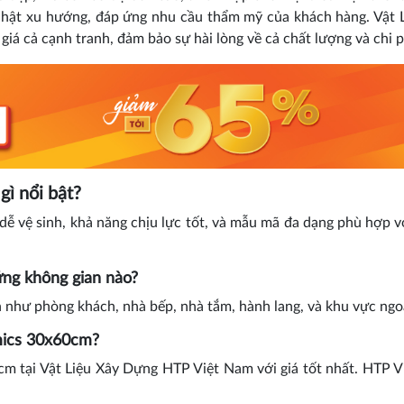
hật xu hướng, đáp ứng nhu cầu thẩm mỹ của khách hàng. Vật 
á cả cạnh tranh, đảm bảo sự hài lòng về cả chất lượng và chi p
ì nổi bật?
ễ vệ sinh, khả năng chịu lực tốt, và mẫu mã đa dạng phù hợp v
ng không gian nào?
hư phòng khách, nhà bếp, nhà tắm, hành lang, và khu vực ngoà
mics 30x60cm?
m tại Vật Liệu Xây Dựng HTP Việt Nam với giá tốt nhất. HTP 