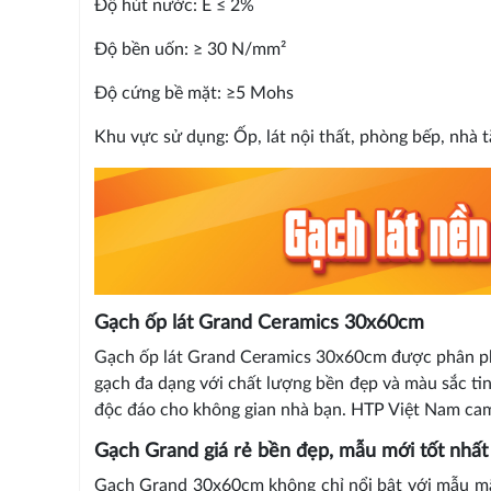
Độ hút nước: E ≤ 2%
Độ bền uốn: ≥ 30 N/mm²
Độ cứng bề mặt: ≥5 Mohs
Khu vực sử dụng: Ốp, lát nội thất, phòng bếp, nhà 
Gạch ốp lát Grand Ceramics 30x60cm
Gạch ốp lát Grand Ceramics 30x60cm được phân ph
gạch đa dạng với chất lượng bền đẹp và màu sắc ti
độc đáo cho không gian nhà bạn. HTP Việt Nam cam 
Gạch Grand giá rẻ bền đẹp, mẫu mới tốt nhất
Gạch Grand 30x60cm không chỉ nổi bật với mẫu mã 