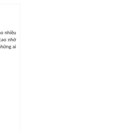
ho nhiều
cao nhờ
những ai