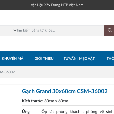
Vật Liệu Xây Dựng HTP Việt Nam
KHUYẾN MÃI
GIỚI THIỆU
TƯ VẤN | MẸO VẶT !
THÔ
SM-36002
Gạch Grand 30x60cm CSM-36002
Kích thước:
30cm x 60cm
Ứng
Ốp lát phòng khách , phòng vệ sinh