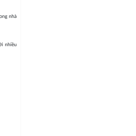
rong nhà
i nhiều