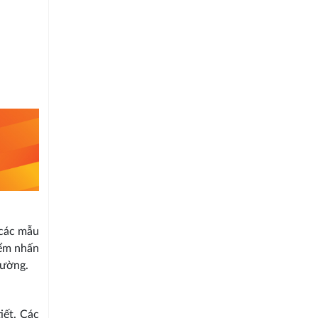
 các mẫu
iểm nhấn
rường.
iết. Các