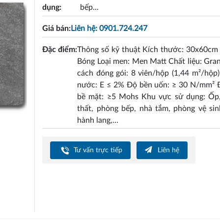
dụng:
bếp...
Giá bán:
Liên hệ: 0901.724.247
Đặc điểm:
Thông số kỹ thuật Kích thước: 30x60cm
Bóng Loại men: Men Matt Chất liệu: Gra
cách đóng gói: 8 viên/hộp (1,44 m²/hộp
nước: E ≤ 2% Độ bền uốn: ≥ 30 N/mm² 
bề mặt: ≥5 Mohs Khu vực sử dụng: Ốp, 
thất, phòng bếp, nhà tắm, phòng vệ sin
hành lang,…
Tư vấn trực tiếp
Liên hệ