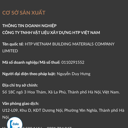
CƠ SỞ SẢN XUẤT
THÔNG TIN DOANH NGHIỆP
CÔNG TY TNHH VẬT LIỆU XÂY DỰNG HTP VIỆT NAM
Tên quốc tế:
HTP VIETNAM BUILDING MATERIALS COMPANY
LIMITED
Mã số doanh nghiệp/Mã số thuế:
0110291552
Người đại diện theo pháp luật:
Nguyễn Duy Hưng
Địa chỉ trụ sở chính:
Số 18C ngõ 3 Hoa Thám, Xã La Phù, Thành phố Hà Nội, Việt Nam.
Văn phòng giao dịch:
U12-L09, Khu D, KĐT Dương Nội, Phường Yên Nghĩa, Thành phố Hà
Nội.