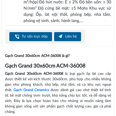
m²/hộp) Độ hút nước: E ≤ 2% Độ bền uốn: ≥ 30
N/mm² Độ cứng bề mặt: ≥5 Mohs Khu vực sử
dụng: Ốp, lát nội thất, phòng bếp, nhà tắm,
phòng vệ sinh, sảnh, hành lang,…
Tư vấn trực tiếp
Liên hệ
Gạch Grand 30x60cm ACM-36008 là gì?
Gạch Grand 30x60cm ACM-36008
Gạch Grand 30x60cm ACM-36008
là loại gạch ốp lát cao cấp
được thiết kế với kích thước 30x60cm, phù hợp cho nhiều không
gian như phòng khách, nhà bếp, nhà tắm, và cả khu vực ngoại
thất.
Gạch Grand Ceramics
được đánh giá cao nhờ thiết kế tinh
tế, bề mặt chống trơn trượt, khả năng chịu lực tốt, và dễ dàng vệ
sinh. Đây là lựa chọn hoàn hảo cho những ai muốn nâng tầm
không gian sống với sản phẩm gạch chất lượng cao, giá cả phải
chăng.