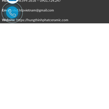
Hotline:
098.599.1616 – 0901.724.247
Email:
vlxd.htpvietnam@gmail.com
Website:
https://hungthinhphatceramic.com
Ngành nghề kinh doanh chính:
Bán buôn vật liệu, thiết bị lắp đặt khác trong xây dựng; kinh doanh
gạch ốp lát, thiết bị vệ sinh, vật liệu hoàn thiện công trình và các sản
phẩm theo ngành nghề đăng ký.
CHÍNH SÁCH
Quyền và nghĩa vụ của các bên
HÌNH THỨC HỖ TRỢ TRỰC TUYẾN
ĐIỀU KIỆN VÀ HẠN CHẾ TRONG VIỆC CUNG CẤP HÀNG HÓA,
DỊCH VỤ
CHÍNH SÁCH TIẾP NHẬN VÀ GIẢI QUYẾT KHIẾU NẠI
CHÍNH SÁCH GIAO HÀNG - KIỂM HÀNG - ĐỔI TRẢ - HOÀN TIỀN