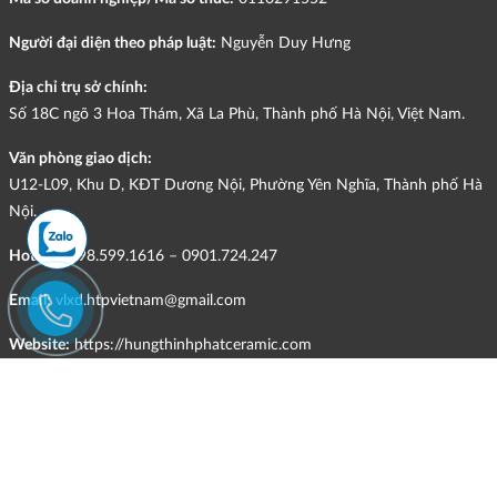
Người đại diện theo pháp luật:
Nguyễn Duy Hưng
Địa chỉ trụ sở chính:
Số 18C ngõ 3 Hoa Thám, Xã La Phù, Thành phố Hà Nội, Việt Nam.
Văn phòng giao dịch:
U12-L09, Khu D, KĐT Dương Nội, Phường Yên Nghĩa, Thành phố Hà
Nội.
Hotline:
098.599.1616 – 0901.724.247
Email:
vlxd.htpvietnam@gmail.com
Website:
https://hungthinhphatceramic.com
Ngành nghề kinh doanh chính:
Bán buôn vật liệu, thiết bị lắp đặt khác trong xây dựng; kinh doanh
gạch ốp lát, thiết bị vệ sinh, vật liệu hoàn thiện công trình và các sản
phẩm theo ngành nghề đăng ký.