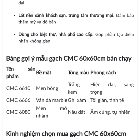
đại
Lát nền sảnh khách sạn, trung tâm thương mại
: Đảm bảo
thẩm mỹ và độ bền
Dùng cho biệt thự, nhà phố cao cấp
: Góp phần tạo điểm
nhấn không gian
Bảng gợi ý mẫu gạch CMC 60x60cm bán chạy
Tên sản
Bề mặt
Tông màu
Phong cách
phẩm
Trắng
Hiện đại, sang
CMC 6610
Men bóng
kem
trọng
CMC 6666
Vân đá marble
Ghi xám
Tối giản, tinh tế
Men mờ
CMC 6080
Nâu đất
Ấm cúng, tự nhiên
nhám
Kinh nghiệm chọn mua gạch CMC 60x60cm