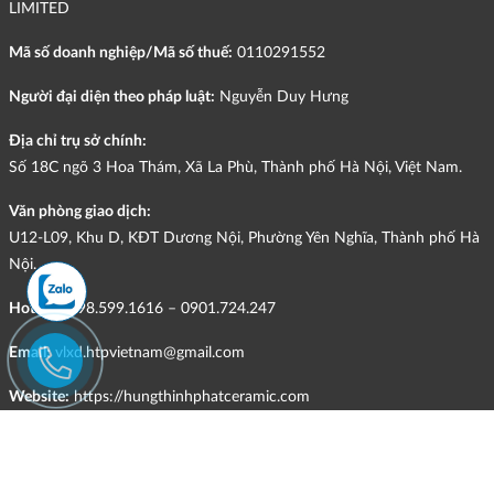
LIMITED
Mã số doanh nghiệp/Mã số thuế:
0110291552
Người đại diện theo pháp luật:
Nguyễn Duy Hưng
Địa chỉ trụ sở chính:
Số 18C ngõ 3 Hoa Thám, Xã La Phù, Thành phố Hà Nội, Việt Nam.
Văn phòng giao dịch:
U12-L09, Khu D, KĐT Dương Nội, Phường Yên Nghĩa, Thành phố Hà
Nội.
Hotline:
098.599.1616 – 0901.724.247
Email:
vlxd.htpvietnam@gmail.com
Website:
https://hungthinhphatceramic.com
Ngành nghề kinh doanh chính:
Bán buôn vật liệu, thiết bị lắp đặt khác trong xây dựng; kinh doanh
gạch ốp lát, thiết bị vệ sinh, vật liệu hoàn thiện công trình và các sản