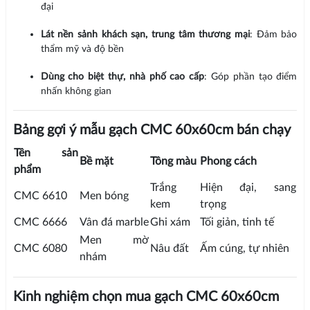
đại
Lát nền sảnh khách sạn, trung tâm thương mại
: Đảm bảo
thẩm mỹ và độ bền
Dùng cho biệt thự, nhà phố cao cấp
: Góp phần tạo điểm
nhấn không gian
Bảng gợi ý mẫu gạch CMC 60x60cm bán chạy
Tên sản
Bề mặt
Tông màu
Phong cách
phẩm
Trắng
Hiện đại, sang
CMC 6610
Men bóng
kem
trọng
CMC 6666
Vân đá marble
Ghi xám
Tối giản, tinh tế
Men mờ
CMC 6080
Nâu đất
Ấm cúng, tự nhiên
nhám
Kinh nghiệm chọn mua gạch CMC 60x60cm