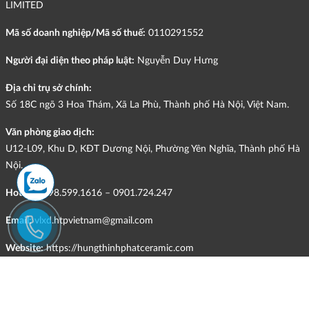
LIMITED
Mã số doanh nghiệp/Mã số thuế:
0110291552
Người đại diện theo pháp luật:
Nguyễn Duy Hưng
Địa chỉ trụ sở chính:
Số 18C ngõ 3 Hoa Thám, Xã La Phù, Thành phố Hà Nội, Việt Nam.
Văn phòng giao dịch:
U12-L09, Khu D, KĐT Dương Nội, Phường Yên Nghĩa, Thành phố Hà
Nội.
Hotline:
098.599.1616 – 0901.724.247
Email:
vlxd.htpvietnam@gmail.com
Website:
https://hungthinhphatceramic.com
Ngành nghề kinh doanh chính:
Bán buôn vật liệu, thiết bị lắp đặt khác trong xây dựng; kinh doanh
gạch ốp lát, thiết bị vệ sinh, vật liệu hoàn thiện công trình và các sản