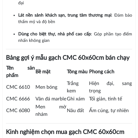
đại
Lát nền sảnh khách sạn, trung tâm thương mại
: Đảm bảo
thẩm mỹ và độ bền
Dùng cho biệt thự, nhà phố cao cấp
: Góp phần tạo điểm
nhấn không gian
Bảng gợi ý mẫu gạch CMC 60x60cm bán chạy
Tên sản
Bề mặt
Tông màu
Phong cách
phẩm
Trắng
Hiện đại, sang
CMC 6610
Men bóng
kem
trọng
CMC 6666
Vân đá marble
Ghi xám
Tối giản, tinh tế
Men mờ
CMC 6080
Nâu đất
Ấm cúng, tự nhiên
nhám
Kinh nghiệm chọn mua gạch CMC 60x60cm