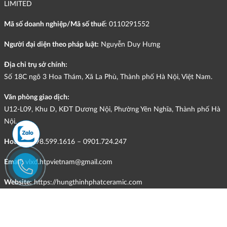
LIMITED
Mã số doanh nghiệp/Mã số thuế:
0110291552
Người đại diện theo pháp luật:
Nguyễn Duy Hưng
Địa chỉ trụ sở chính:
Số 18C ngõ 3 Hoa Thám, Xã La Phù, Thành phố Hà Nội, Việt Nam.
Văn phòng giao dịch:
U12-L09, Khu D, KĐT Dương Nội, Phường Yên Nghĩa, Thành phố Hà
Nội.
Hotline:
098.599.1616 – 0901.724.247
Email:
vlxd.htpvietnam@gmail.com
Website:
https://hungthinhphatceramic.com
Ngành nghề kinh doanh chính:
Bán buôn vật liệu, thiết bị lắp đặt khác trong xây dựng; kinh doanh
gạch ốp lát, thiết bị vệ sinh, vật liệu hoàn thiện công trình và các sản