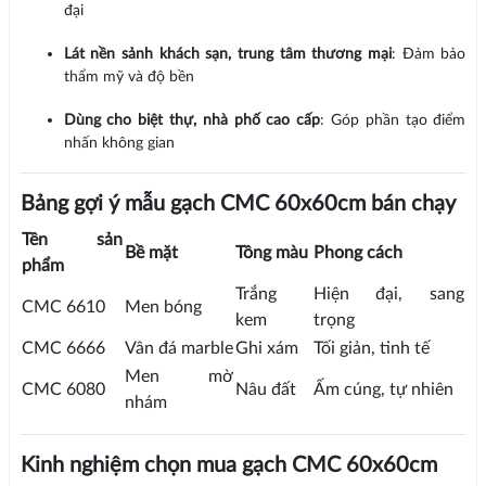
đại
Lát nền sảnh khách sạn, trung tâm thương mại
: Đảm bảo
thẩm mỹ và độ bền
Dùng cho biệt thự, nhà phố cao cấp
: Góp phần tạo điểm
nhấn không gian
Bảng gợi ý mẫu gạch CMC 60x60cm bán chạy
Tên sản
Bề mặt
Tông màu
Phong cách
phẩm
Trắng
Hiện đại, sang
CMC 6610
Men bóng
kem
trọng
CMC 6666
Vân đá marble
Ghi xám
Tối giản, tinh tế
Men mờ
CMC 6080
Nâu đất
Ấm cúng, tự nhiên
nhám
Kinh nghiệm chọn mua gạch CMC 60x60cm