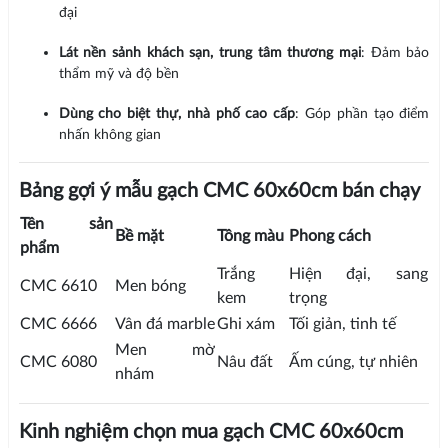
đại
Lát nền sảnh khách sạn, trung tâm thương mại
: Đảm bảo
thẩm mỹ và độ bền
Dùng cho biệt thự, nhà phố cao cấp
: Góp phần tạo điểm
nhấn không gian
Bảng gợi ý mẫu gạch CMC 60x60cm bán chạy
Tên sản
Bề mặt
Tông màu
Phong cách
phẩm
Trắng
Hiện đại, sang
CMC 6610
Men bóng
kem
trọng
CMC 6666
Vân đá marble
Ghi xám
Tối giản, tinh tế
Men mờ
CMC 6080
Nâu đất
Ấm cúng, tự nhiên
nhám
Kinh nghiệm chọn mua gạch CMC 60x60cm