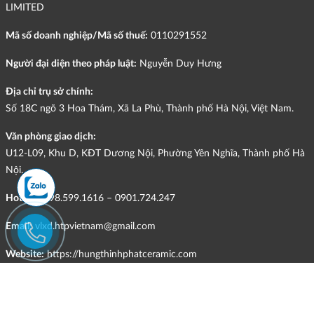
LIMITED
Mã số doanh nghiệp/Mã số thuế:
0110291552
Người đại diện theo pháp luật:
Nguyễn Duy Hưng
Địa chỉ trụ sở chính:
Số 18C ngõ 3 Hoa Thám, Xã La Phù, Thành phố Hà Nội, Việt Nam.
Văn phòng giao dịch:
U12-L09, Khu D, KĐT Dương Nội, Phường Yên Nghĩa, Thành phố Hà
Nội.
Hotline:
098.599.1616 – 0901.724.247
Email:
vlxd.htpvietnam@gmail.com
Website:
https://hungthinhphatceramic.com
Ngành nghề kinh doanh chính:
Bán buôn vật liệu, thiết bị lắp đặt khác trong xây dựng; kinh doanh