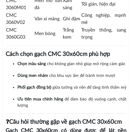
CMC
Men mờ vân
Xám
Tối giản, hiện đại
3060M01
đá
sáng
CMC
Công nghiệp, mạnh
Vân xi măng
Ghi đậm
3060V02
mẽ
CMC
Trắng
Truyền thống, sang
Men bóng
3060G03
kem
trọng
Cách chọn gạch CMC 30x60cm phù hợp
Chọn màu sáng
cho không gian nhỏ giúp mở rộng cảm giác
Dùng men nhám
cho khu vực ẩm để tránh trơn trượt
Phối gạch đồng bộ
giữa tường và nền để tăng tính thẩm mỹ
Ưu tiên mua chính hãng
để đảm bảo độ vuông cạnh, chất
lượng
❓Câu hỏi thường gặp về gạch CMC 30x60cm
Gạch CMC 30x60cm có dùng được để lát nền