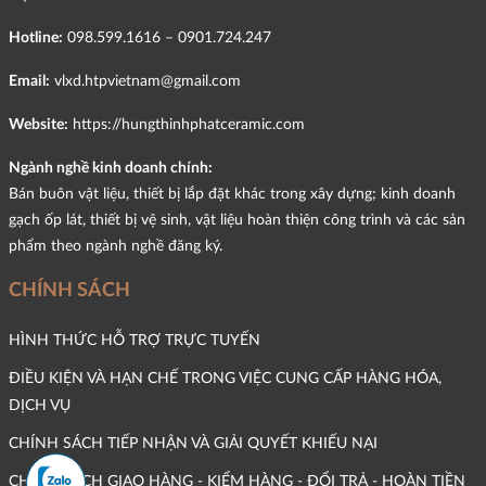
Hotline:
098.599.1616 – 0901.724.247
Email:
vlxd.htpvietnam@gmail.com
Website:
https://hungthinhphatceramic.com
Ngành nghề kinh doanh chính:
Bán buôn vật liệu, thiết bị lắp đặt khác trong xây dựng; kinh doanh
gạch ốp lát, thiết bị vệ sinh, vật liệu hoàn thiện công trình và các sản
phẩm theo ngành nghề đăng ký.
CHÍNH SÁCH
HÌNH THỨC HỖ TRỢ TRỰC TUYẾN
ĐIỀU KIỆN VÀ HẠN CHẾ TRONG VIỆC CUNG CẤP HÀNG HÓA,
DỊCH VỤ
CHÍNH SÁCH TIẾP NHẬN VÀ GIẢI QUYẾT KHIẾU NẠI
CHÍNH SÁCH GIAO HÀNG - KIỂM HÀNG - ĐỔI TRẢ - HOÀN TIỀN