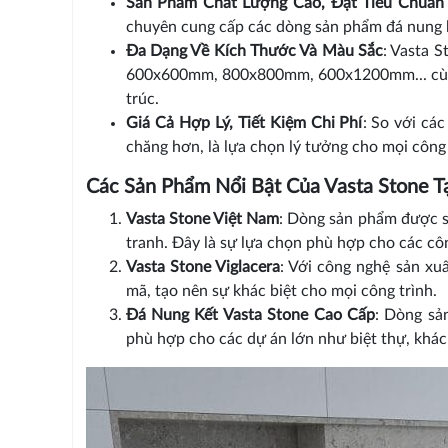
Sản Phẩm Chất Lượng Cao, Đạt Tiêu Chuẩn
chuyên cung cấp các dòng sản phẩm đá nung k
Đa Dạng Về Kích Thước Và Màu Sắc
: Vasta S
600x600mm, 800x800mm, 600x1200mm... cùng 
trúc.
Giá Cả Hợp Lý, Tiết Kiệm Chi Phí
: So với cá
chăng hơn, là lựa chọn lý tưởng cho mọi công
Các Sản Phẩm Nổi Bật Của Vasta Stone T
Vasta Stone Việt Nam
: Dòng sản phẩm được s
tranh. Đây là sự lựa chọn phù hợp cho các cô
Vasta Stone Viglacera
: Với công nghệ sản xuấ
mã, tạo nên sự khác biệt cho mọi công trình.
Đá Nung Kết Vasta Stone Cao Cấp
: Dòng sả
phù hợp cho các dự án lớn như biệt thự, khác