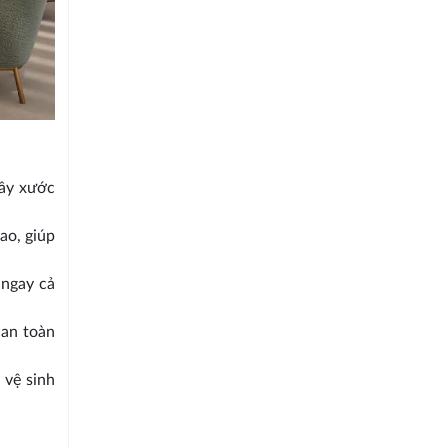
rầy xước
ao, giúp
 ngay cả
 an toàn
 vệ sinh