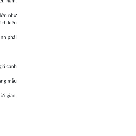
iệt Nam,
 lớn như
ách kiến
ành phải
giá cạnh
dạng mẫu
ời gian,