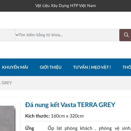
Vật Liệu Xây Dựng HTP Việt Nam
KHUYẾN MÃI
GIỚI THIỆU
TƯ VẤN | MẸO VẶT !
THÔ
A GREY
Đá nung kết Vasta TERRA GREY
Kích thước:
160cm x 320cm
Ứng
Ốp lát phòng khách , phòng vệ sinh