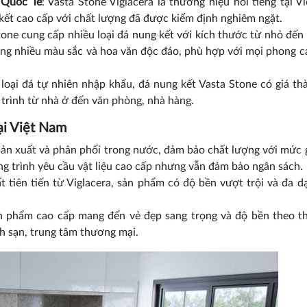
 Quốc Tế
: Vasta Stone Viglacera là thương hiệu nổi tiếng tại V
ết cao cấp với chất lượng đã được kiểm định nghiêm ngặt.
tone cung cấp nhiều loại đá nung kết với kích thước từ nhỏ đến
nhiều màu sắc và hoa văn độc đáo, phù hợp với mọi phong c
c loại đá tự nhiên nhập khẩu, đá nung kết Vasta Stone có giá th
 trình từ nhà ở đến văn phòng, nhà hàng.
ại Việt Nam
ản xuất và phân phối trong nước, đảm bảo chất lượng với mức 
ng trình yêu cầu vật liệu cao cấp nhưng vẫn đảm bảo ngân sách.
t tiên tiến từ Viglacera, sản phẩm có độ bền vượt trội và đa 
n phẩm cao cấp mang đến vẻ đẹp sang trọng và độ bền theo th
h sạn, trung tâm thương mại.