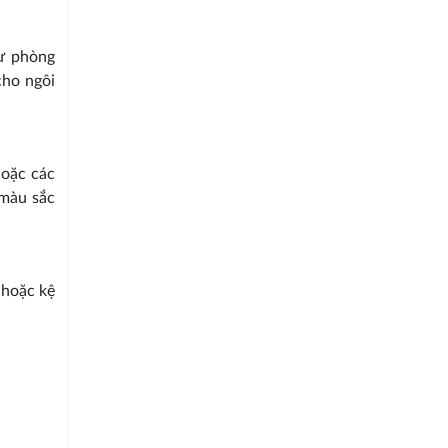
hư phòng
cho ngôi
hoặc các
 màu sắc
 hoặc kệ