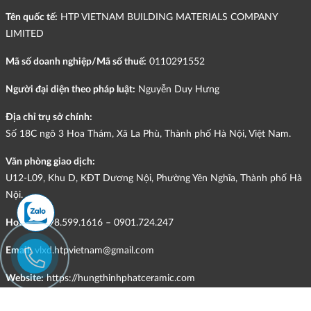
Tên quốc tế:
HTP VIETNAM BUILDING MATERIALS COMPANY
LIMITED
Mã số doanh nghiệp/Mã số thuế:
0110291552
Người đại diện theo pháp luật:
Nguyễn Duy Hưng
Địa chỉ trụ sở chính:
Số 18C ngõ 3 Hoa Thám, Xã La Phù, Thành phố Hà Nội, Việt Nam.
Văn phòng giao dịch:
U12-L09, Khu D, KĐT Dương Nội, Phường Yên Nghĩa, Thành phố Hà
Nội.
Hotline:
098.599.1616 – 0901.724.247
Email:
vlxd.htpvietnam@gmail.com
Website:
https://hungthinhphatceramic.com
Ngành nghề kinh doanh chính: