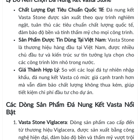
Lý Do Nên Chọn Đá Nung Kết Vasta Stone
Chất Lượng Đạt Tiêu Chuẩn Quốc Tế
: Đá nung kết
Vasta Stone được sản xuất theo quy trình nghiêm
ngặt, tuân thủ các tiêu chuẩn chất lượng quốc tế,
đảm bảo độ bền và tính thẩm mỹ cho mọi công trình.
Sản Phẩm Được Tin Dùng Tại Việt Nam
: Vasta Stone
là thương hiệu hàng đầu tại Việt Nam, được nhiều
chủ đầu tư và kiến trúc sư tin tưởng lựa chọn cho
các công trình lớn nhỏ trong nước.
Giá Thành Hợp Lý
: So với các loại đá tự nhiên nhập
khẩu, đá nung kết Vasta có mức giá cạnh tranh hơn
mà vẫn đảm bảo chất lượng không thua kém, giúp
tiết kiệm chi phí đầu tư cho dự án.
Các Dòng Sản Phẩm Đá Nung Kết Vasta Nổi
Bật
Vasta Stone Viglacera
: Dòng sản phẩm cao cấp đến
từ thương hiệu Viglacera, được sản xuất bằng công
nghệ hiện đại, đảm bảo độ bền và thẩm mỹ vượt trội