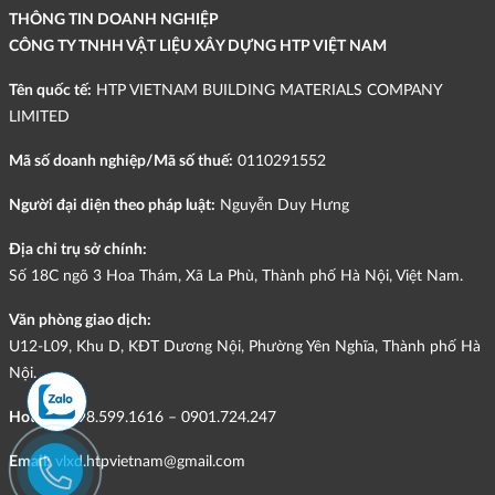
THÔNG TIN DOANH NGHIỆP
CÔNG TY TNHH VẬT LIỆU XÂY DỰNG HTP VIỆT NAM
Tên quốc tế:
HTP VIETNAM BUILDING MATERIALS COMPANY
LIMITED
Mã số doanh nghiệp/Mã số thuế:
0110291552
Người đại diện theo pháp luật:
Nguyễn Duy Hưng
Địa chỉ trụ sở chính:
Số 18C ngõ 3 Hoa Thám, Xã La Phù, Thành phố Hà Nội, Việt Nam.
Văn phòng giao dịch:
U12-L09, Khu D, KĐT Dương Nội, Phường Yên Nghĩa, Thành phố Hà
Nội.
Hotline:
098.599.1616 – 0901.724.247
Email:
vlxd.htpvietnam@gmail.com