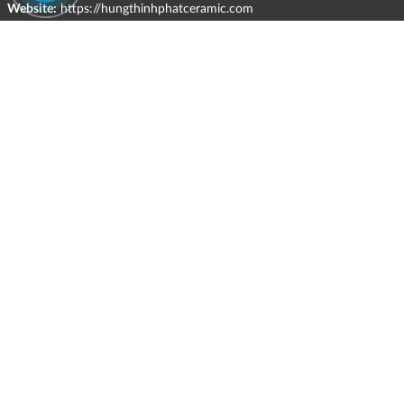
Website:
https://hungthinhphatceramic.com
Ngành nghề kinh doanh chính:
Bán buôn vật liệu, thiết bị lắp đặt khác trong xây dựng; kinh doanh
gạch ốp lát, thiết bị vệ sinh, vật liệu hoàn thiện công trình và các sản
phẩm theo ngành nghề đăng ký.
CHÍNH SÁCH
HÌNH THỨC HỖ TRỢ TRỰC TUYẾN
ĐIỀU KIỆN VÀ HẠN CHẾ TRONG VIỆC CUNG CẤP HÀNG HÓA,
DỊCH VỤ
CHÍNH SÁCH TIẾP NHẬN VÀ GIẢI QUYẾT KHIẾU NẠI
CHÍNH SÁCH GIAO HÀNG - KIỂM HÀNG - ĐỔI TRẢ - HOÀN TIỀN
CHÍNH SÁCH THANH TOÁN
CHÍNH SÁCH GIÁ
MẠNG XÃ HỘI