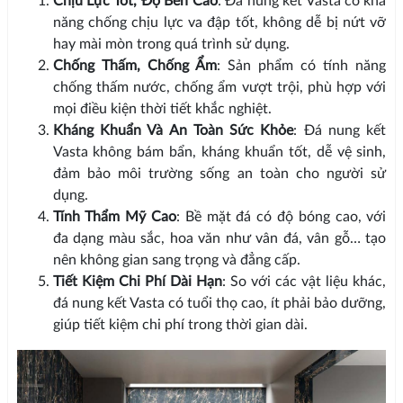
Chịu Lực Tốt, Độ Bền Cao
: Đá nung kết Vasta có khả
năng chống chịu lực va đập tốt, không dễ bị nứt vỡ
hay mài mòn trong quá trình sử dụng.
Chống Thấm, Chống Ẩm
: Sản phẩm có tính năng
chống thấm nước, chống ẩm vượt trội, phù hợp với
mọi điều kiện thời tiết khắc nghiệt.
Kháng Khuẩn Và An Toàn Sức Khỏe
: Đá nung kết
Vasta không bám bẩn, kháng khuẩn tốt, dễ vệ sinh,
đảm bảo môi trường sống an toàn cho người sử
dụng.
Tính Thẩm Mỹ Cao
: Bề mặt đá có độ bóng cao, với
đa dạng màu sắc, hoa văn như vân đá, vân gỗ… tạo
nên không gian sang trọng và đẳng cấp.
Tiết Kiệm Chi Phí Dài Hạn
: So với các vật liệu khác,
đá nung kết Vasta có tuổi thọ cao, ít phải bảo dưỡng,
giúp tiết kiệm chi phí trong thời gian dài.