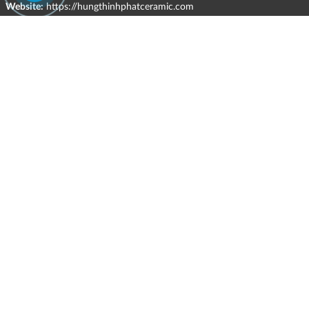
Website:
https://hungthinhphatceramic.com
Ngành nghề kinh doanh chính:
Bán buôn vật liệu, thiết bị lắp đặt khác trong xây dựng; kinh doanh
gạch ốp lát, thiết bị vệ sinh, vật liệu hoàn thiện công trình và các sản
phẩm theo ngành nghề đăng ký.
CHÍNH SÁCH
Quyền và nghĩa vụ của các bên
HÌNH THỨC HỖ TRỢ TRỰC TUYẾN
ĐIỀU KIỆN VÀ HẠN CHẾ TRONG VIỆC CUNG CẤP HÀNG HÓA,
DỊCH VỤ
CHÍNH SÁCH TIẾP NHẬN VÀ GIẢI QUYẾT KHIẾU NẠI
CHÍNH SÁCH GIAO HÀNG - KIỂM HÀNG - ĐỔI TRẢ - HOÀN TIỀN
CHÍNH SÁCH THANH TOÁN
MẠNG XÃ HỘI