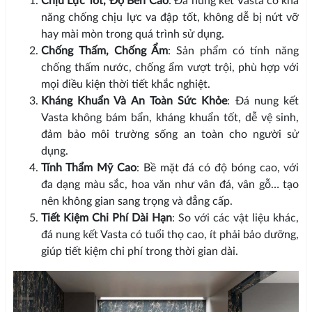
Chịu Lực Tốt, Độ Bền Cao
: Đá nung kết Vasta có khả
năng chống chịu lực va đập tốt, không dễ bị nứt vỡ
hay mài mòn trong quá trình sử dụng.
Chống Thấm, Chống Ẩm
: Sản phẩm có tính năng
chống thấm nước, chống ẩm vượt trội, phù hợp với
mọi điều kiện thời tiết khắc nghiệt.
Kháng Khuẩn Và An Toàn Sức Khỏe
: Đá nung kết
Vasta không bám bẩn, kháng khuẩn tốt, dễ vệ sinh,
đảm bảo môi trường sống an toàn cho người sử
dụng.
Tính Thẩm Mỹ Cao
: Bề mặt đá có độ bóng cao, với
đa dạng màu sắc, hoa văn như vân đá, vân gỗ… tạo
nên không gian sang trọng và đẳng cấp.
Tiết Kiệm Chi Phí Dài Hạn
: So với các vật liệu khác,
đá nung kết Vasta có tuổi thọ cao, ít phải bảo dưỡng,
giúp tiết kiệm chi phí trong thời gian dài.