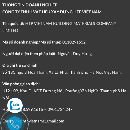
THÔNG TIN DOANH NGHIỆP
CÔNG TY TNHH VẬT LIỆU XÂY DỰNG HTP VIỆT NAM
Tên quốc tế:
HTP VIETNAM BUILDING MATERIALS COMPANY
LIMITED
Mã số doanh nghiệp/Mã số thuế:
0110291552
Người đại diện theo pháp luật:
Nguyễn Duy Hưng
Địa chỉ trụ sở chính:
Số 18C ngõ 3 Hoa Thám, Xã La Phù, Thành phố Hà Nội, Việt Nam.
Văn phòng giao dịch:
U12-L09, Khu D, KĐT Dương Nội, Phường Yên Nghĩa, Thành phố Hà
Nội.
Hotline:
098.599.1616 – 0901.724.247
Email:
vlxd.htpvietnam@gmail.com