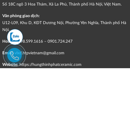
Số 18C ngõ 3 Hoa Thám, Xã La Phù, Thành phố Hà Nội, Việt Nam.
Văn phòng giao dịch:
U12-L09, Khu D, KĐT Dương Nội, Phường Yên Nghĩa, Thành phố Hà
Nội.
Hotline:
098.599.1616 – 0901.724.247
Email:
vlxd.htpvietnam@gmail.com
Website:
https://hungthinhphatceramic.com
Ngành nghề kinh doanh chính:
Bán buôn vật liệu, thiết bị lắp đặt khác trong xây dựng; kinh doanh
gạch ốp lát, thiết bị vệ sinh, vật liệu hoàn thiện công trình và các sản
phẩm theo ngành nghề đăng ký.
CHÍNH SÁCH
Quyền và nghĩa vụ của các bên