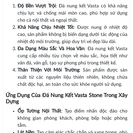
Độ Bền Vượt Trội
: Đá nung kết Vasta có khả năng
chịu lực và chống mài mòn cao, phù hợp sử dụng
cho cả nội thất và ngoại thất.
Khả Năng Chịu Nhiệt Tốt
: Được nung ở nhiệt độ
cao, sản phẩm không bị biến dạng dưới tác động của
nhiệt độ môi trường, giúp duy trì vẻ đẹp lâu dài.
Đa Dạng Màu Sắc Và Hoa Văn
: Đá nung kết Vasta
cung cấp nhiều tùy chọn về màu sắc, họa tiết như
vân đá, vân gỗ, tạo sự phong phú trong thiết kế.
Thân Thiện Với Môi Trường
: Sản phẩm được sản
xuất từ các nguyên liệu thiên nhiên, không chứa
chất độc hại, an toàn cho sức khỏe người sử dụng.
Ứng Dụng Của Đá Nung Kết Vasta Stone Trong Xây
Dựng
Ốp Tường Nội Thất
: Tạo điểm nhấn độc đáo cho
không gian phòng khách, phòng bếp hoặc phòng
tắm.
Lát Nền
: Tạo cảm giác chắc chắn và sang trọng, phù