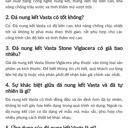
sản xuất bằng công nghệ nung kết, mang đến độ bền cao, khả
năng chống trầy xước và tính thẩm mỹ vượt trội.
2. Đá nung kết Vasta có tốt không?
Có. Đá nung kết Vasta có độ bền cao, khả năng chống chịu nhiệt
tốt và không bị phai màu theo thời gian, rất phù hợp cho các
công trình cần độ bền và tính thẩm mỹ cao.
3. Đá nung kết Vasta Stone Viglacera có giá bao
nhiêu?
Giá đá nung kết Vasta Stone Viglacera phụ thuộc vào từng loại sản
phẩm và kích thước. Để biết thông tin chi tiết, quý khách vui lòng
liên hệ đại lý hoặc nhà phân phối để nhận báo giá chính xác nhất.
4. Sự khác biệt giữa đá nung kết Vasta và đá tự
nhiên là gì?
Đá nung kết Vasta có tính đồng đều và ổn định hơn đá tự nhiên,
không bị nứt gãy hay biến dạng trong quá trình sử dụng. Ngoài ra,
đá nung kết còn có đa dạng về mẫu mã, màu sắc, phù hợp cho
nhiều phong cách thiết kế khác nhau.