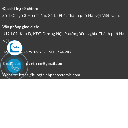
Địa chỉ trụ sở chính:
Số 18C ngõ 3 Hoa Thám, Xã La Phù, Thành phố Hà Nội, Việt Nam.
Văn phòng giao dịch:
U12-L09, Khu D, KĐT Dương Nội, Phường Yên Nghĩa, Thành phố Hà
Nội.
Hotline:
098.599.1616 – 0901.724.247
Email:
vlxd.htpvietnam@gmail.com
Website:
https://hungthinhphatceramic.com
Ngành nghề kinh doanh chính:
Bán buôn vật liệu, thiết bị lắp đặt khác trong xây dựng; kinh doanh
gạch ốp lát, thiết bị vệ sinh, vật liệu hoàn thiện công trình và các sản
phẩm theo ngành nghề đăng ký.
CHÍNH SÁCH